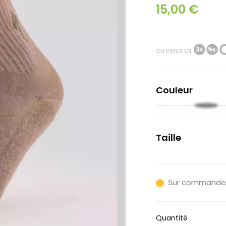
15,00 €
OU PAYER EN
Couleur
Noir
Rouge
Beige
B
foncé
Taille
S
Sur commande
Quantité