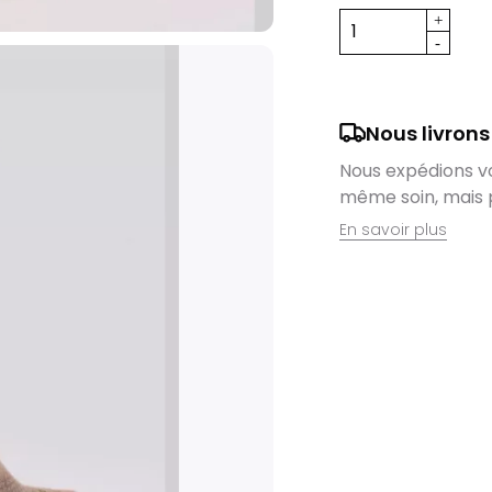
Nous livrons
Nous expédions vos
même soin, mais 
En savoir plus
Retrait en magas
Nous sommes ravis
domicile, mais il 
magasin. Command
directement auprè
lieu de retrait l
dès que vos artic
Livraison de vél