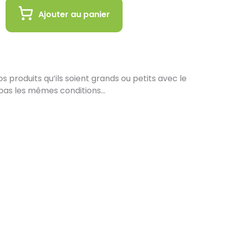
Ajouter au panier
 produits qu’ils soient grands ou petits avec le
pas les mêmes conditions…
in :
 de vous proposer la livraison de vos achats à
est encore plus gratifiant de vous accueillir en
ez en ligne et récupérez vos produits
s de nos équipes en magasin. Pensez à préciser le
ors de votre commande, et nous vous informerons
les seront prêts à être récupérés.
os complets :