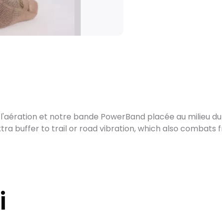
Après des réglage
vélo est soigneus
sa réception.
Pour les vélos en s
contrôle et l'exp
les vélos sur co
de la disponibilité
La livraison est a
avec la possibilit
d’expédition les w
 l'aération et notre bande PowerBand placée au milieu du 
ra buffer to trail or road vibration, which also combats f
Kit cadre et pair
Emballés avec un 
conçus pour garant
Colissimo en moye
où le produit est 
domicile. (Pas d’e
i
Textiles, accesso
Tous vos petits a