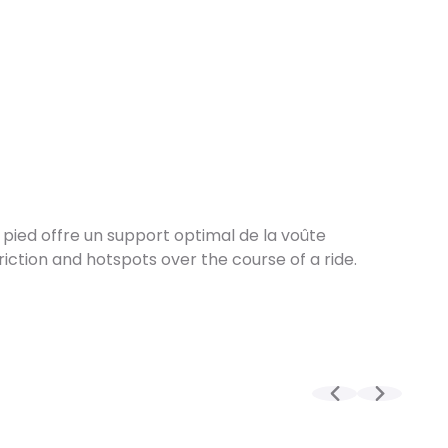
s minutieux effectués par nos techniciens, votre
ement emballé dans un carton conçu pour faciliter
tock, le délai total, incluant la réception, le
édition est en moyenne d’une à deux semaines. Pour
mmande, celui-ci est allongé et dépend notamment
 fournisseur.
ssurée par Geodis, directement à votre domicile,
é de reprogrammer la livraison si nécessaire. (Pas
eek-ends et jours fériés)
pied offre un support optimal de la voûte
riction and hotspots over the course of a ride.
es de roues :
soin particulier dans des cartons spécialement
ir leur protection. L’expédition est réalisée par
nne sous 3 à 10 jours ouvrés (à partir du moment
disponible), pour une livraison directement à votre
xpédition les week-ends et jours fériés)
ires et petits produits :
rticles sont préparés par notre équipe marketing