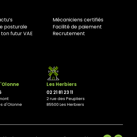
actu’s
Mécaniciens certifiés
e posturale
Facilité de paiement
 ton futur VAE
Recrutement
d'Olonne
Les Herbiers
6
02 21 81 23 11
mont
2 rue des Peupliers
es d'Olonne
85500 Les Herbiers