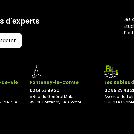
Les 
s d'experts
Étud
Test
ntacter
x-de-Vie
Fontenay-le-Comte
Les Sables 
02 51 53 99 20
02 85 29 48 2
5 Rue du Général Malet
Avenue de Tal
ix-de-Vie
85200 Fontenay-le-Comte
85100 Les Sabl