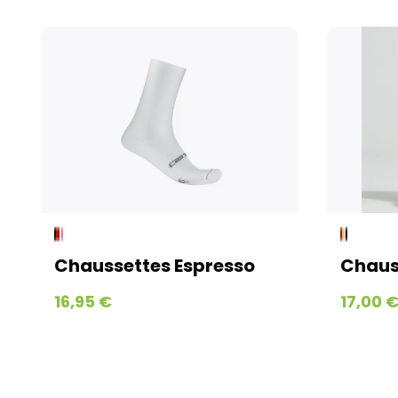
haussettes Espresso
Chaussettes Mi
,95 €
17,00 €