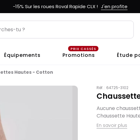
-15% Sur les roues Roval Rapide CLX !
J'en profite
PRIX CASSÉS
Équipements
Promotions
Étude p
ettes Hautes - Cotton
Réf. :
64725-3102
Chaussette
Aucune chaussette
Chaussette Haute
En savoir plus