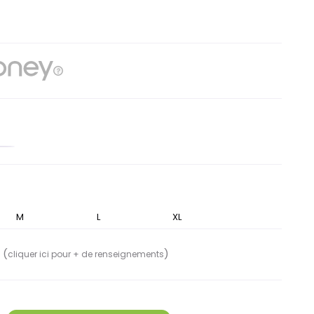
lanc
M
L
XL
 (
)
cliquer ici pour + de renseignements