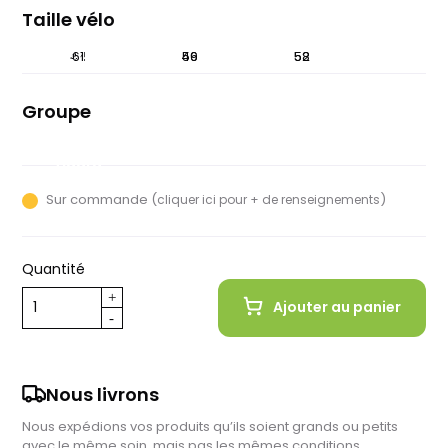
Taille vélo
54
44
61
49
56
52
58
Groupe
Shimano
Tiagra
Sur commande (
)
cliquer ici pour + de renseignements
Quantité
Ajouter au panier
Nous livrons
Nous expédions vos produits qu’ils soient grands ou petits
avec le même soin, mais pas les mêmes conditions…