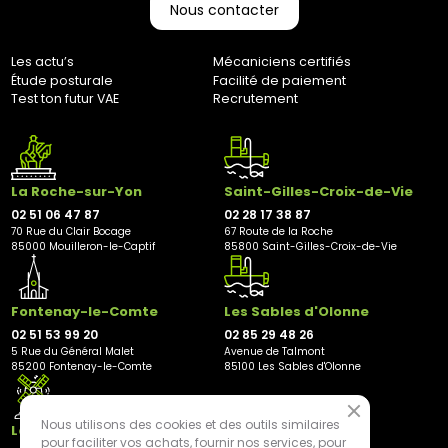
marketing@bernaudeaucycles.fr.
Nous contacter
Adresse de retour :
Les actu’s
Mécaniciens certifiés
Bernaudeau Cycles
Étude posturale
Facilité de paiement
70 rue du Clair Bocage
Test ton futur VAE
Recrutement
85000, Mouilleron-Le-Captif
✘ Fermer
La Roche-sur-Yon
Saint-Gilles-Croix-de-Vie
02 51 06 47 87
02 28 17 38 87
70 Rue du Clair Bocage
67 Route de la Roche
85000 Mouilleron-le-Captif
85800 Saint-Gilles-Croix-de-Vie
Fontenay-le-Comte
Les Sables d'Olonne
02 51 53 99 20
02 85 29 48 26
5 Rue du Général Malet
Avenue de Talmont
85200 Fontenay-le-Comte
85100 Les Sables d'Olonne
Nous utilisons des cookies et des outils similaires
Les Herbiers
pour faciliter vos achats, fournir nos services, pour