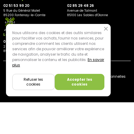
02 51 53 99 20
02 85 29 48 26
5 Rue du Général Malet
Avenue de Talmont
85200 Fontenay-le-Comte
85100 Les Sables d'Olonne
Nous utilisons des cookies et des outils similaires
Les Herbiers
pour faciliter vos achats, fournir nos services, pour
02 21 81 23 11
comprendre comment les clients utilisent nos
2 rue des Peupliers
services afin de pouvoir améliorer votre expérience
85500 Les Herbiers
de navigation, analyser le trafic du site et
personnaliser le contenu et les publicités.
En savoir
plus
By mediapilote*
Livraison
CGV
Plan du site
Mentions légales
Données personnelles
Refuser les
Accepter les
Cookies
cookies
cookies