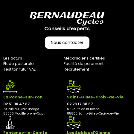
Retours :
Comme indiqué dans nos Conditions Générales de Vente
(CGV), les frais de retour sont à votre charge, sauf en cas
d'erreur de notre part. Pour toute question, n'hésitez pas à
Conseils d'experts
nous contacter au 0251064787 ou par e-mail à
marketing@bernaudeaucycles.fr.
Nous contacter
Adresse de retour :
Bernaudeau Cycles
Les actu’s
Mécaniciens certifiés
70 rue du Clair Bocage
Étude posturale
Facilité de paiement
85000, Mouilleron-Le-Captif
Test ton futur VAE
Recrutement
✘ Fermer
La Roche-sur-Yon
Saint-Gilles-Croix-de-Vie
02 51 06 47 87
02 28 17 38 87
70 Rue du Clair Bocage
67 Route de la Roche
85000 Mouilleron-le-Captif
85800 Saint-Gilles-Croix-de-Vie
Fontenay-le-Comte
Les Sables d'Olonne