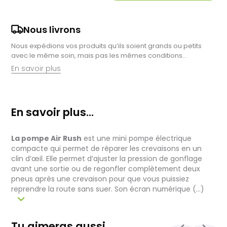
Nous livrons
Nous expédions vos produits qu’ils soient grands ou petits
avec le même soin, mais pas les mêmes conditions…
En savoir plus
Retrait en magasin :
Nous sommes ravis de vous proposer la livraison de vos
En savoir plus...
achats à domicile, mais il est encore plus gratifiant de vous
accueillir en magasin. Commandez en ligne et récupérez vos
produits directement auprès de nos équipes en magasin.
La pompe Air Rush
est une mini pompe électrique
Pensez à préciser le lieu de retrait lors de votre commande,
et nous vous informerons dès que vos articles seront prêts à
compacte qui permet de réparer les crevaisons en un
être récupérés.
clin d’œil. Elle permet d’ajuster la pression de gonflage
avant une sortie ou de regonfler complètement deux
Livraison de vélos complets :
pneus après une crevaison pour que vous puissiez
Après des réglages minutieux effectués par nos techniciens,
reprendre la route sans suer. Son écran numérique (...)
votre vélo est soigneusement emballé dans un carton conçu
pour faciliter sa réception.
Pour les vélos en stock, le délai total, incluant la réception, le
contrôle et l'expédition est en moyenne d’une à deux
Tu aimeras aussi