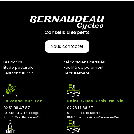
ouvrés. (Pas d’expédition les week-ends et jours fériés)
Retours :
Comme indiqué dans nos Conditions Générales de Vente
(CGV), les frais de retour sont à votre charge, sauf en cas
d'erreur de notre part. Pour toute question, n'hésitez pas à
Conseils d'experts
nous contacter au 0251064787 ou par e-mail à
marketing@bernaudeaucycles.fr.
Nous contacter
Adresse de retour :
Bernaudeau Cycles
Les actu’s
Mécaniciens certifiés
70 rue du Clair Bocage
Étude posturale
Facilité de paiement
85000, Mouilleron-Le-Captif
Test ton futur VAE
Recrutement
✘ Fermer
La Roche-sur-Yon
Saint-Gilles-Croix-de-Vie
02 51 06 47 87
02 28 17 38 87
70 Rue du Clair Bocage
67 Route de la Roche
85000 Mouilleron-le-Captif
85800 Saint-Gilles-Croix-de-Vie