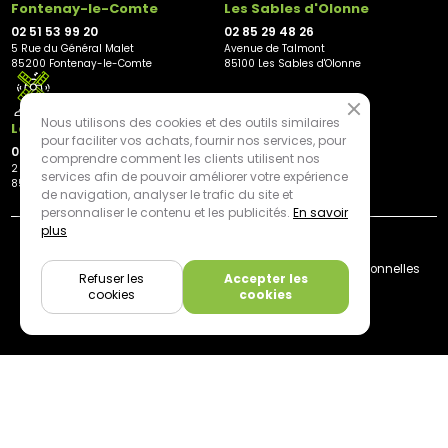
Fontenay-le-Comte
Les Sables d'Olonne
02 51 53 99 20
02 85 29 48 26
5 Rue du Général Malet
Avenue de Talmont
85200 Fontenay-le-Comte
85100 Les Sables d'Olonne
Nous utilisons des cookies et des outils similaires
Les Herbiers
pour faciliter vos achats, fournir nos services, pour
02 21 81 23 11
comprendre comment les clients utilisent nos
2 rue des Peupliers
services afin de pouvoir améliorer votre expérience
85500 Les Herbiers
de navigation, analyser le trafic du site et
personnaliser le contenu et les publicités.
En savoir
plus
By mediapilote*
Livraison
CGV
Plan du site
Mentions légales
Données personnelles
Refuser les
Accepter les
Cookies
cookies
cookies