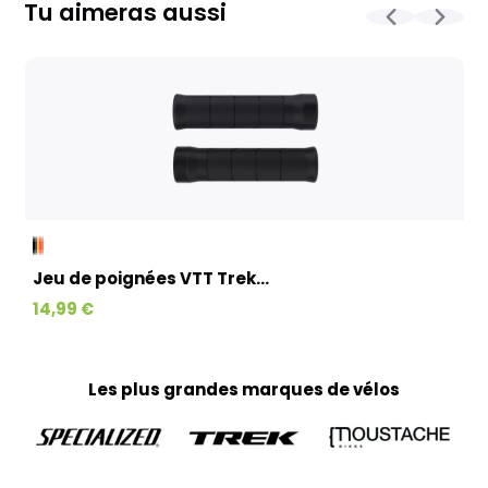
contrôle et l'expédition est en moyenne d’une à deux
Tu aimeras aussi
semaines. Pour les vélos sur commande, celui-ci est allongé
et dépend notamment de la disponibilité fournisseur.
La livraison est assurée par Geodis, directement à votre
domicile, avec la possibilité de reprogrammer la livraison si
nécessaire. (Pas d’expédition les week-ends et jours fériés)
Kit cadre et paires de roues :
Emballés avec un soin particulier dans des cartons
spécialement conçus pour garantir leur protection.
L’expédition est réalisée par Colissimo en moyenne sous 3 à
10 jours ouvrés (à partir du moment où le produit est
disponible), pour une livraison directement à votre domicile.
(Pas d’expédition les week-ends et jours fériés)
Jeu de poignées VTT Trek...
Textiles, accessoires et petits produits :
14,99 €
Tous vos petits articles sont préparés par notre équipe
marketing et expédiés via Colissimo, avec un délai moyen de
livraison de 3 à 10 jours ouvrés jusqu’à votre domicile. (Pas
d’expédition les week-ends et jours fériés)
Les plus grandes marques de vélos
Home-trainer et colis de plus de 10 kg :
Pour vos équipements lourds, nous faisons appel au
transporteur Geodis afin de garantir une livraison sécurisée.
Votre colis vous parviendra en moyenne sous 3 à 10 jours