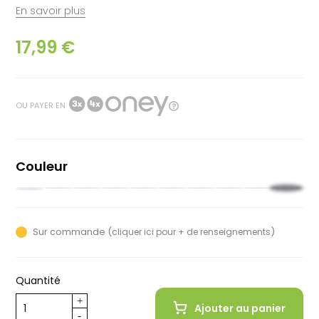
En savoir plus
17,99 €
OU PAYER EN
Couleur
Noir
Rouge
Moutarde
Beige
Rose
Vert
Blanc
Bleu
Ultra
Cobalt
Brune
kaki
nuit
violet
teal
Sur commande (
)
cliquer ici pour + de renseignements
Quantité
Ajouter au panier