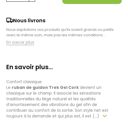
Nous livrons
Nous expédions vos produits qu’ils soient grands ou petits
avec le même soin, mais pas les mêmes conditions…
En savoir plus
Retrait en magasin :
Nous sommes ravis de vous proposer la livraison de vos
En savoir plus...
achats à domicile, mais il est encore plus gratifiant de vous
accueillir en magasin. Commandez en ligne et récupérez vos
produits directement auprès de nos équipes en magasin.
Confort classique
Pensez à préciser le lieu de retrait lors de votre commande,
et nous vous informerons dès que vos articles seront prêts à
Le
ruban de guidon Trek Gel Cork
devient un
être récupérés.
classique sur le champ. Il associe les sensations
traditionnelles du liège naturel et les qualités
Livraison de vélos complets :
d’amortissement des vibrations du gel afin de
Après des réglages minutieux effectués par nos techniciens,
contribuer au confort de la sortie. Son style net est
votre vélo est soigneusement emballé dans un carton conçu
toujours à la demande et qui plus est, il est (...)
pour faciliter sa réception.
Pour les vélos en stock, le délai total, incluant la réception, le