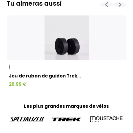
contrôle et l'expédition est en moyenne d’une à deux
Tu aimeras aussi
semaines. Pour les vélos sur commande, celui-ci est allongé
et dépend notamment de la disponibilité fournisseur.
La livraison est assurée par Geodis, directement à votre
domicile, avec la possibilité de reprogrammer la livraison si
nécessaire. (Pas d’expédition les week-ends et jours fériés)
Kit cadre et paires de roues :
Emballés avec un soin particulier dans des cartons
spécialement conçus pour garantir leur protection.
L’expédition est réalisée par Colissimo en moyenne sous 3 à
10 jours ouvrés (à partir du moment où le produit est
disponible), pour une livraison directement à votre domicile.
(Pas d’expédition les week-ends et jours fériés)
Jeu de ruban de guidon Trek...
Textiles, accessoires et petits produits :
29,99 €
Tous vos petits articles sont préparés par notre équipe
marketing et expédiés via Colissimo, avec un délai moyen de
livraison de 3 à 10 jours ouvrés jusqu’à votre domicile. (Pas
d’expédition les week-ends et jours fériés)
Les plus grandes marques de vélos
Home-trainer et colis de plus de 10 kg :
Pour vos équipements lourds, nous faisons appel au
transporteur Geodis afin de garantir une livraison sécurisée.
Votre colis vous parviendra en moyenne sous 3 à 10 jours