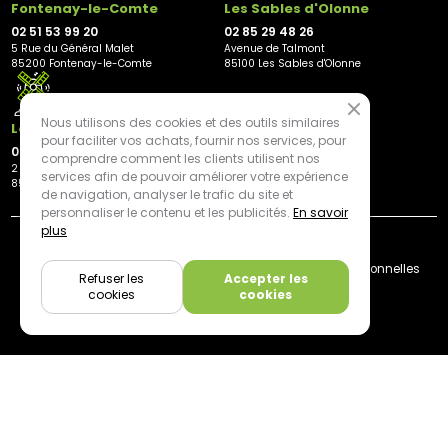
Fontenay-le-Comte
Les Sables d'Olonne
02 51 53 99 20
02 85 29 48 26
5 Rue du Général Malet
Avenue de Talmont
85200 Fontenay-le-Comte
85100 Les Sables d'Olonne
Nous utilisons des cookies et des outils similaires
Les Herbiers
pour faciliter vos achats, fournir nos services, pour
02 21 81 23 11
comprendre comment les clients utilisent nos
2 rue des Peupliers
services afin de pouvoir améliorer votre expérience
85500 Les Herbiers
de navigation, analyser le trafic du site et
personnaliser le contenu et les publicités.
En savoir
plus
By mediapilote*
Livraison
CGV
Plan du site
Mentions légales
Données personnelles
Refuser les
Accepter les
Cookies
cookies
cookies