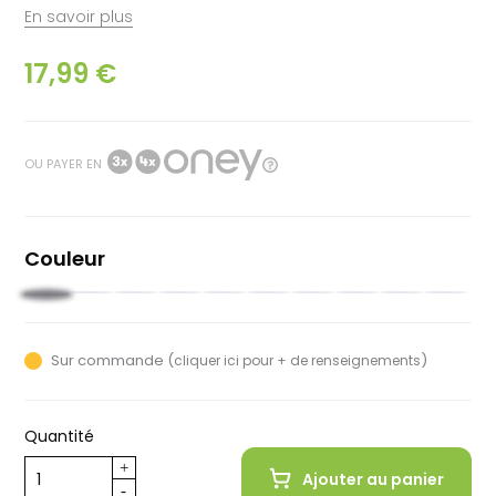
En savoir plus
17,99 €
OU PAYER EN
Couleur
Noir
Rouge
Moutarde
Beige
Rose
Vert
Blanc
Bleu
Ultra
Cobalt
Brune
kaki
nuit
violet
teal
Sur commande (
)
cliquer ici pour + de renseignements
Quantité
Ajouter au panier