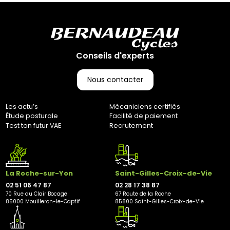
ouvrés. (Pas d’expédition les week-ends et jours fériés)
Retours :
Comme indiqué dans nos Conditions Générales de Vente
(CGV), les frais de retour sont à votre charge, sauf en cas
d'erreur de notre part. Pour toute question, n'hésitez pas à
Conseils d'experts
nous contacter au 0251064787 ou par e-mail à
marketing@bernaudeaucycles.fr.
Nous contacter
Adresse de retour :
Bernaudeau Cycles
Les actu’s
Mécaniciens certifiés
70 rue du Clair Bocage
Étude posturale
Facilité de paiement
85000, Mouilleron-Le-Captif
Test ton futur VAE
Recrutement
✘ Fermer
La Roche-sur-Yon
Saint-Gilles-Croix-de-Vie
02 51 06 47 87
02 28 17 38 87
70 Rue du Clair Bocage
67 Route de la Roche
85000 Mouilleron-le-Captif
85800 Saint-Gilles-Croix-de-Vie