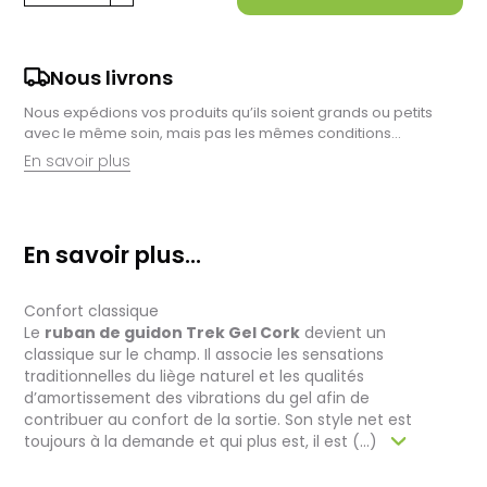
Nous livrons
Nous expédions vos produits qu’ils soient grands ou petits
avec le même soin, mais pas les mêmes conditions…
En savoir plus
Retrait en magasin :
Nous sommes ravis de vous proposer la livraison de vos
En savoir plus...
achats à domicile, mais il est encore plus gratifiant de vous
accueillir en magasin. Commandez en ligne et récupérez vos
produits directement auprès de nos équipes en magasin.
Confort classique
Pensez à préciser le lieu de retrait lors de votre commande,
et nous vous informerons dès que vos articles seront prêts à
Le
ruban de guidon Trek Gel Cork
devient un
être récupérés.
classique sur le champ. Il associe les sensations
traditionnelles du liège naturel et les qualités
Livraison de vélos complets :
d’amortissement des vibrations du gel afin de
Après des réglages minutieux effectués par nos techniciens,
contribuer au confort de la sortie. Son style net est
votre vélo est soigneusement emballé dans un carton conçu
toujours à la demande et qui plus est, il est (...)
pour faciliter sa réception.
Pour les vélos en stock, le délai total, incluant la réception, le