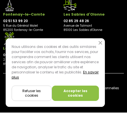
Fontenay-le-Comte
Les Sables d'Olonne
02 51 53 99 20
02 85 29 48 26
5 Rue du Général Malet
Avenue de Talmont
85200 Fontenay-le-Comte
85100 Les Sables d'Olonne
Nous utilisons des cookies et des outils similaires
Les Herbiers
pour faciliter vos achats, fournir nos services, pour
02 21 81 23 11
comprendre comment les clients utilisent nos
2 rue des Peupliers
services afin de pouvoir améliorer votre expérience
85500 Les Herbiers
de navigation, analyser le trafic du site et
personnaliser le contenu et les publicités.
En savoir
plus
By mediapilote*
Livraison
CGV
Plan du site
Mentions légales
Données personnelles
Refuser les
Accepter les
Cookies
cookies
cookies