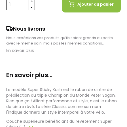
Ajouter au panier
Nous livrons
Nous expédions vos produits qu’ils soient grands ou petits
avec le même soin, mais pas les mêmes conditions…
En savoir plus
Retrait en magasin :
Nous sommes ravis de vous proposer la livraison de vos
En savoir plus...
achats à domicile, mais il est encore plus gratifiant de vous
accueillir en magasin. Commandez en ligne et récupérez vos
produits directement auprès de nos équipes en magasin.
Le modèle Super Sticky Kush est le ruban de cintre de
Pensez à préciser le lieu de retrait lors de votre commande,
et nous vous informerons dès que vos articles seront prêts à
prédilection du triple Champion du Monde Peter Sagan.
être récupérés.
Rien que ça ! Alliant performance et style, c’est le ruban
de cintre rêvé. La série Classic, comme son nom
Livraison de vélos complets :
l'indique donnera un style intemporel à votre vélo.
Après des réglages minutieux effectués par nos techniciens,
votre vélo est soigneusement emballé dans un carton conçu
Couche supérieure bénéficiant du revêtement Super
pour faciliter sa réception.
Sticky (...)