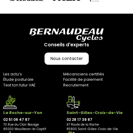
transporteur Geodis afin de garantir une livraison sécurisée.
Votre colis vous parviendra en moyenne sous 3 à 10 jours
ouvrés. (Pas d’expédition les week-ends et jours fériés)
Retours :
Comme indiqué dans nos Conditions Générales de Vente
(CGV), les frais de retour sont à votre charge, sauf en cas
d'erreur de notre part. Pour toute question, n'hésitez pas à
nous contacter au 0251064787 ou par e-mail à
Conseils d'experts
marketing@bernaudeaucycles.fr.
Nous contacter
Adresse de retour :
Bernaudeau Cycles
70 rue du Clair Bocage
Les actu’s
Mécaniciens certifiés
85000, Mouilleron-Le-Captif
Étude posturale
Facilité de paiement
✘ Fermer
Test ton futur VAE
Recrutement
La Roche-sur-Yon
Saint-Gilles-Croix-de-Vie
02 51 06 47 87
02 28 17 38 87
70 Rue du Clair Bocage
67 Route de la Roche
85000 Mouilleron-le-Captif
85800 Saint-Gilles-Croix-de-Vie