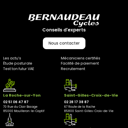
(CGV), les frais de retour sont à votre charge, sauf en cas
d'erreur de notre part. Pour toute question, n'hésitez pas à
nous contacter au 0251064787 ou par e-mail à
marketing@bernaudeaucycles.fr.
Conseils d'experts
Adresse de retour :
Bernaudeau Cycles
70 rue du Clair Bocage
Nous contacter
85000, Mouilleron-Le-Captif
✘ Fermer
Les actu’s
Mécaniciens certifiés
Étude posturale
Facilité de paiement
Test ton futur VAE
Recrutement
La Roche-sur-Yon
Saint-Gilles-Croix-de-Vie
02 51 06 47 87
02 28 17 38 87
70 Rue du Clair Bocage
67 Route de la Roche
85000 Mouilleron-le-Captif
85800 Saint-Gilles-Croix-de-Vie