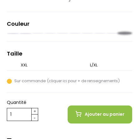
Couleur
Noir
Rouge
Rouge
Beige
Rose
Olive
Blanc
Gris
Orange
Bleu
Bleu
Brune
foncé
pastel
nuit
Taille
XXL
S/M
L/XL
Sur commande (
)
cliquer ici pour + de renseignements
Quantité
Ajouter au panier