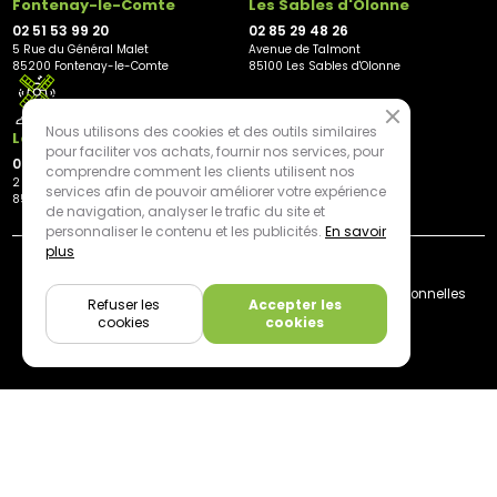
Fontenay-le-Comte
Les Sables d'Olonne
02 51 53 99 20
02 85 29 48 26
5 Rue du Général Malet
Avenue de Talmont
85200 Fontenay-le-Comte
85100 Les Sables d'Olonne
Nous utilisons des cookies et des outils similaires
Les Herbiers
pour faciliter vos achats, fournir nos services, pour
02 21 81 23 11
comprendre comment les clients utilisent nos
2 rue des Peupliers
services afin de pouvoir améliorer votre expérience
85500 Les Herbiers
de navigation, analyser le trafic du site et
personnaliser le contenu et les publicités.
En savoir
plus
By mediapilote*
Livraison
CGV
Plan du site
Mentions légales
Données personnelles
Refuser les
Accepter les
Cookies
cookies
cookies