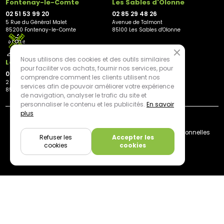
Fontenay-le-Comte
Les Sables d'Olonne
02 51 53 99 20
02 85 29 48 26
5 Rue du Général Malet
Avenue de Talmont
85200 Fontenay-le-Comte
85100 Les Sables d'Olonne
Nous utilisons des cookies et des outils similaires
Les Herbiers
pour faciliter vos achats, fournir nos services, pour
02 21 81 23 11
comprendre comment les clients utilisent nos
2 rue des Peupliers
services afin de pouvoir améliorer votre expérience
85500 Les Herbiers
de navigation, analyser le trafic du site et
personnaliser le contenu et les publicités.
En savoir
plus
By mediapilote*
Livraison
CGV
Plan du site
Mentions légales
Données personnelles
Refuser les
Accepter les
Cookies
cookies
cookies