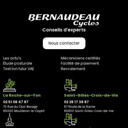
(CGV), les frais de retour sont à votre charge, sauf en cas
d'erreur de notre part. Pour toute question, n'hésitez pas à
nous contacter au 0251064787 ou par e-mail à
marketing@bernaudeaucycles.fr.
Conseils d'experts
Adresse de retour :
Bernaudeau Cycles
70 rue du Clair Bocage
Nous contacter
85000, Mouilleron-Le-Captif
✘ Fermer
Les actu’s
Mécaniciens certifiés
Étude posturale
Facilité de paiement
Test ton futur VAE
Recrutement
La Roche-sur-Yon
Saint-Gilles-Croix-de-Vie
02 51 06 47 87
02 28 17 38 87
70 Rue du Clair Bocage
67 Route de la Roche
85000 Mouilleron-le-Captif
85800 Saint-Gilles-Croix-de-Vie