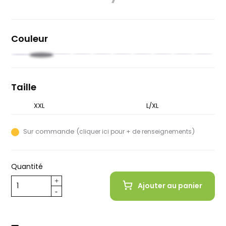
Couleur
Noir
Rouge
Rouge
Beige
Rose
Olive
Blanc
Gris
Orange
Bleu
Bleu
Brune
foncé
pastel
nuit
Taille
XXL
S/M
L/XL
Sur commande (
)
cliquer ici pour + de renseignements
Quantité
Ajouter au panier