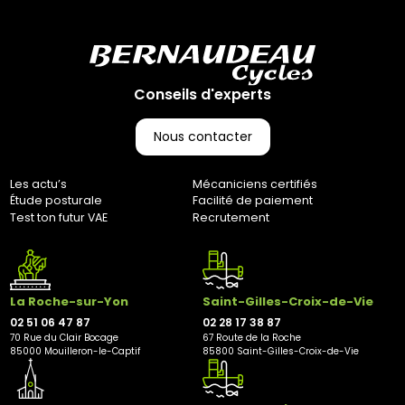
(CGV), les frais de retour sont à votre charge, sauf en cas
d'erreur de notre part. Pour toute question, n'hésitez pas à
nous contacter au 0251064787 ou par e-mail à
marketing@bernaudeaucycles.fr.
Conseils d'experts
Adresse de retour :
Bernaudeau Cycles
70 rue du Clair Bocage
Nous contacter
85000, Mouilleron-Le-Captif
✘ Fermer
Les actu’s
Mécaniciens certifiés
Étude posturale
Facilité de paiement
Test ton futur VAE
Recrutement
La Roche-sur-Yon
Saint-Gilles-Croix-de-Vie
02 51 06 47 87
02 28 17 38 87
70 Rue du Clair Bocage
67 Route de la Roche
85000 Mouilleron-le-Captif
85800 Saint-Gilles-Croix-de-Vie