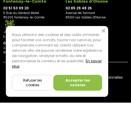
Fontenay-le-Comte
Les Sables d'Olonne
02 51 53 99 20
02 85 29 48 26
5 Rue du Général Malet
Avenue de Talmont
85200 Fontenay-le-Comte
85100 Les Sables d'Olonne
Nous utilisons des cookies et des outils similaires
Les Herbiers
pour faciliter vos achats, fournir nos services, pour
02 21 81 23 11
comprendre comment les clients utilisent nos
2 rue des Peupliers
services afin de pouvoir améliorer votre expérience
85500 Les Herbiers
de navigation, analyser le trafic du site et
personnaliser le contenu et les publicités.
En savoir
plus
By mediapilote*
Livraison
CGV
Plan du site
Mentions légales
Données personnelles
Refuser les
Accepter les
Cookies
cookies
cookies