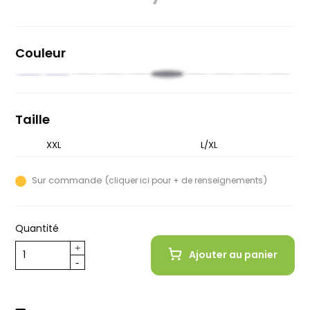
Couleur
Noir
Rouge
Rouge
Beige
Rose
Olive
Blanc
Gris
Orange
Bleu
Bleu
Brune
foncé
pastel
nuit
Taille
XXL
S/M
L/XL
Sur commande (
)
cliquer ici pour + de renseignements
Quantité
Ajouter au panier