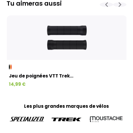
contrôle et l'expédition est en moyenne d’une à deux
Tu aimeras aussi
semaines. Pour les vélos sur commande, celui-ci est allongé
et dépend notamment de la disponibilité fournisseur.
La livraison est assurée par Geodis, directement à votre
domicile, avec la possibilité de reprogrammer la livraison si
nécessaire. (Pas d’expédition les week-ends et jours fériés)
Kit cadre et paires de roues :
Emballés avec un soin particulier dans des cartons
spécialement conçus pour garantir leur protection.
L’expédition est réalisée par Colissimo en moyenne sous 3 à
10 jours ouvrés (à partir du moment où le produit est
disponible), pour une livraison directement à votre domicile.
(Pas d’expédition les week-ends et jours fériés)
Jeu de poignées VTT Trek...
Textiles, accessoires et petits produits :
14,99 €
Tous vos petits articles sont préparés par notre équipe
marketing et expédiés via Colissimo, avec un délai moyen de
livraison de 3 à 10 jours ouvrés jusqu’à votre domicile. (Pas
d’expédition les week-ends et jours fériés)
Les plus grandes marques de vélos
Home-trainer et colis de plus de 10 kg :
Pour vos équipements lourds, nous faisons appel au
transporteur Geodis afin de garantir une livraison sécurisée.
Votre colis vous parviendra en moyenne sous 3 à 10 jours