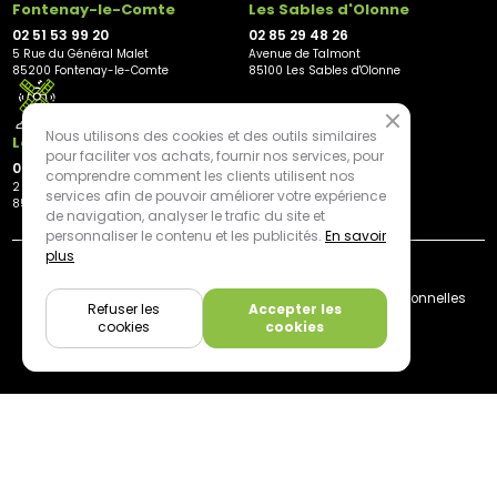
Fontenay-le-Comte
Les Sables d'Olonne
02 51 53 99 20
02 85 29 48 26
5 Rue du Général Malet
Avenue de Talmont
85200 Fontenay-le-Comte
85100 Les Sables d'Olonne
Nous utilisons des cookies et des outils similaires
Les Herbiers
pour faciliter vos achats, fournir nos services, pour
02 21 81 23 11
comprendre comment les clients utilisent nos
2 rue des Peupliers
services afin de pouvoir améliorer votre expérience
85500 Les Herbiers
de navigation, analyser le trafic du site et
personnaliser le contenu et les publicités.
En savoir
plus
By mediapilote*
Livraison
CGV
Plan du site
Mentions légales
Données personnelles
Refuser les
Accepter les
Cookies
cookies
cookies