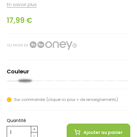
En savoir plus
17,99 €
OU PAYER EN
Couleur
Noir
Rouge
Moutarde
Beige
Rose
Vert
Blanc
Bleu
Ultra
Cobalt
Brune
kaki
nuit
violet
teal
Sur commande (
)
cliquer ici pour + de renseignements
Quantité
Ajouter au panier