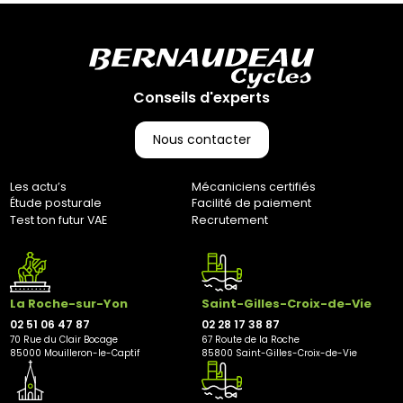
ouvrés. (Pas d’expédition les week-ends et jours fériés)
Retours :
Comme indiqué dans nos Conditions Générales de Vente
(CGV), les frais de retour sont à votre charge, sauf en cas
d'erreur de notre part. Pour toute question, n'hésitez pas à
Conseils d'experts
nous contacter au 0251064787 ou par e-mail à
marketing@bernaudeaucycles.fr.
Nous contacter
Adresse de retour :
Bernaudeau Cycles
Les actu’s
Mécaniciens certifiés
70 rue du Clair Bocage
Étude posturale
Facilité de paiement
85000, Mouilleron-Le-Captif
Test ton futur VAE
Recrutement
✘ Fermer
La Roche-sur-Yon
Saint-Gilles-Croix-de-Vie
02 51 06 47 87
02 28 17 38 87
70 Rue du Clair Bocage
67 Route de la Roche
85000 Mouilleron-le-Captif
85800 Saint-Gilles-Croix-de-Vie