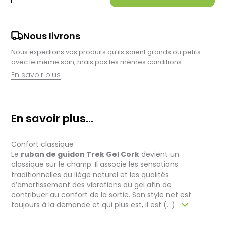
Nous livrons
Nous expédions vos produits qu’ils soient grands ou petits
avec le même soin, mais pas les mêmes conditions…
En savoir plus
Retrait en magasin :
Nous sommes ravis de vous proposer la livraison de vos
En savoir plus...
achats à domicile, mais il est encore plus gratifiant de vous
accueillir en magasin. Commandez en ligne et récupérez vos
produits directement auprès de nos équipes en magasin.
Confort classique
Pensez à préciser le lieu de retrait lors de votre commande,
et nous vous informerons dès que vos articles seront prêts à
Le
ruban de guidon Trek Gel Cork
devient un
être récupérés.
classique sur le champ. Il associe les sensations
traditionnelles du liège naturel et les qualités
Livraison de vélos complets :
d’amortissement des vibrations du gel afin de
Après des réglages minutieux effectués par nos techniciens,
contribuer au confort de la sortie. Son style net est
votre vélo est soigneusement emballé dans un carton conçu
toujours à la demande et qui plus est, il est (...)
pour faciliter sa réception.
Pour les vélos en stock, le délai total, incluant la réception, le