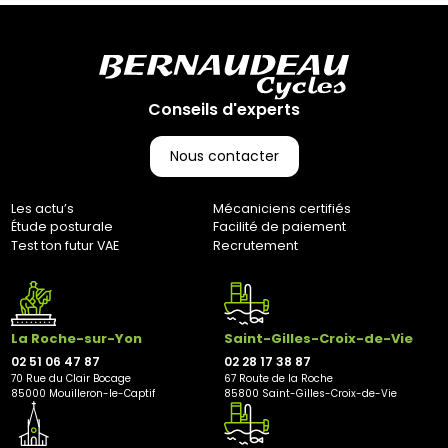
ouvrés. (Pas d’expédition les week-ends et jours fériés)
Retours :
Comme indiqué dans nos Conditions Générales de Vente
(CGV), les frais de retour sont à votre charge, sauf en cas
d'erreur de notre part. Pour toute question, n'hésitez pas à
Conseils d'experts
nous contacter au 0251064787 ou par e-mail à
marketing@bernaudeaucycles.fr.
Nous contacter
Adresse de retour :
Bernaudeau Cycles
Les actu’s
Mécaniciens certifiés
70 rue du Clair Bocage
Étude posturale
Facilité de paiement
85000, Mouilleron-Le-Captif
Test ton futur VAE
Recrutement
✘ Fermer
La Roche-sur-Yon
Saint-Gilles-Croix-de-Vie
02 51 06 47 87
02 28 17 38 87
70 Rue du Clair Bocage
67 Route de la Roche
85000 Mouilleron-le-Captif
85800 Saint-Gilles-Croix-de-Vie