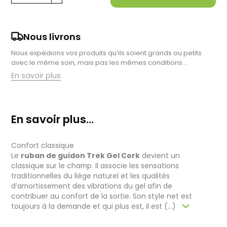
Nous livrons
Nous expédions vos produits qu’ils soient grands ou petits
avec le même soin, mais pas les mêmes conditions…
En savoir plus
Retrait en magasin :
Nous sommes ravis de vous proposer la livraison de vos
En savoir plus...
achats à domicile, mais il est encore plus gratifiant de vous
accueillir en magasin. Commandez en ligne et récupérez vos
produits directement auprès de nos équipes en magasin.
Confort classique
Pensez à préciser le lieu de retrait lors de votre commande,
et nous vous informerons dès que vos articles seront prêts à
Le
ruban de guidon Trek Gel Cork
devient un
être récupérés.
classique sur le champ. Il associe les sensations
traditionnelles du liège naturel et les qualités
Livraison de vélos complets :
d’amortissement des vibrations du gel afin de
Après des réglages minutieux effectués par nos techniciens,
contribuer au confort de la sortie. Son style net est
votre vélo est soigneusement emballé dans un carton conçu
toujours à la demande et qui plus est, il est (...)
pour faciliter sa réception.
Pour les vélos en stock, le délai total, incluant la réception, le