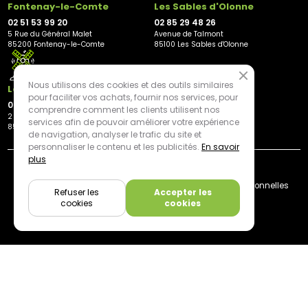
Fontenay-le-Comte
Les Sables d'Olonne
02 51 53 99 20
02 85 29 48 26
5 Rue du Général Malet
Avenue de Talmont
85200 Fontenay-le-Comte
85100 Les Sables d'Olonne
Nous utilisons des cookies et des outils similaires
Les Herbiers
pour faciliter vos achats, fournir nos services, pour
02 21 81 23 11
comprendre comment les clients utilisent nos
2 rue des Peupliers
services afin de pouvoir améliorer votre expérience
85500 Les Herbiers
de navigation, analyser le trafic du site et
personnaliser le contenu et les publicités.
En savoir
plus
By mediapilote*
Livraison
CGV
Plan du site
Mentions légales
Données personnelles
Refuser les
Accepter les
Cookies
cookies
cookies