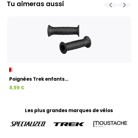
contrôle et l'expédition est en moyenne d’une à deux
Tu aimeras aussi
semaines. Pour les vélos sur commande, celui-ci est allongé
et dépend notamment de la disponibilité fournisseur.
La livraison est assurée par Geodis, directement à votre
domicile, avec la possibilité de reprogrammer la livraison si
nécessaire. (Pas d’expédition les week-ends et jours fériés)
Kit cadre et paires de roues :
Emballés avec un soin particulier dans des cartons
spécialement conçus pour garantir leur protection.
L’expédition est réalisée par Colissimo en moyenne sous 3 à
10 jours ouvrés (à partir du moment où le produit est
disponible), pour une livraison directement à votre domicile.
(Pas d’expédition les week-ends et jours fériés)
Poignées Trek enfants...
Textiles, accessoires et petits produits :
8,99 €
Tous vos petits articles sont préparés par notre équipe
marketing et expédiés via Colissimo, avec un délai moyen de
livraison de 3 à 10 jours ouvrés jusqu’à votre domicile. (Pas
d’expédition les week-ends et jours fériés)
Les plus grandes marques de vélos
Home-trainer et colis de plus de 10 kg :
Pour vos équipements lourds, nous faisons appel au
transporteur Geodis afin de garantir une livraison sécurisée.
Votre colis vous parviendra en moyenne sous 3 à 10 jours