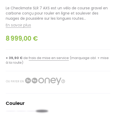
Le Checkmate SLR 7 AXS est un vélo de course gravel en
carbone conçu pour rouler en ligne et soulever des
nuages de poussière sur les longues routes...
En savoir plus
8 999,00 €
+ 39,90 €
de
frais de mise en service
(marquage obl. + mise
à la route)
OU PAYER EN
Couleur
Noir
Vert
Blanc
Bleu