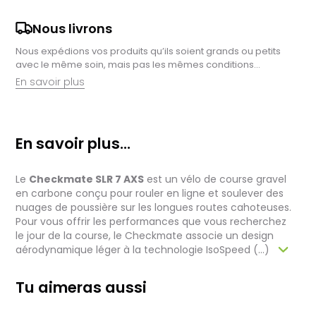
Nous livrons
Nous expédions vos produits qu’ils soient grands ou petits
avec le même soin, mais pas les mêmes conditions…
En savoir plus
Retrait en magasin :
Nous sommes ravis de vous proposer la livraison de vos
En savoir plus...
achats à domicile, mais il est encore plus gratifiant de vous
accueillir en magasin. Commandez en ligne et récupérez vos
produits directement auprès de nos équipes en magasin.
Le
Checkmate SLR 7 AXS
est un vélo de course gravel
Pensez à préciser le lieu de retrait lors de votre commande,
et nous vous informerons dès que vos articles seront prêts à
en carbone conçu pour rouler en ligne et soulever des
être récupérés.
nuages de poussière sur les longues routes cahoteuses.
Pour vous offrir les performances que vous recherchez
Livraison de vélos complets :
le jour de la course, le Checkmate associe un design
Après des réglages minutieux effectués par nos techniciens,
aérodynamique léger à la technologie IsoSpeed (...)
votre vélo est soigneusement emballé dans un carton conçu
pour faciliter sa réception.
Pour les vélos en stock, le délai total, incluant la réception, le
Tu aimeras aussi
contrôle et l'expédition est en moyenne d’une à deux
semaines. Pour les vélos sur commande, celui-ci est allongé