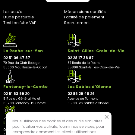
Les actu’s
Mécaniciens certifiés
Étude posturale
Facilité de paiement
Test ton futur VAE
Recrutement
La Roche-sur-Yon
Saint-Gilles-Croix-de-Vie
02 51 06 47 87
02 28 17 38 87
70 Rue du Clair Bocage
67 Route de la Roche
85000 Mouilleron-le-Captif
85800 Saint-Gilles-Croix-de-Vie
Fontenay-le-Comte
Les Sables d'Olonne
02 51 53 99 20
02 85 29 48 26
5 Rue du Général Malet
Avenue de Talmont
85200 Fontenay-le-Comte
85100 Les Sables d'Olonne
Nous utilisons des cookies et des outils similaires
Les Herbiers
pour faciliter vos achats, fournir nos services, pour
02 21 81 23 11
comprendre comment les clients utilisent nos
2 rue des Peupliers