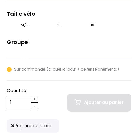
pâle
grisé
nuit
Taille vélo
M/L
XS
S
L
XL
M
Groupe
Sram Force
AXS
Sur commande (
)
cliquer ici pour + de renseignements
Quantité
Ajouter au panier
❌
Rupture de stock