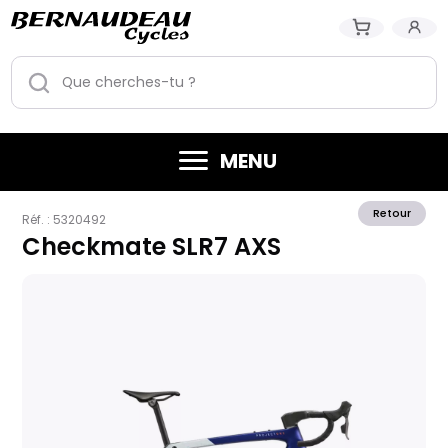
MENU
Retour
Réf. :
5320492
Checkmate SLR7 AXS