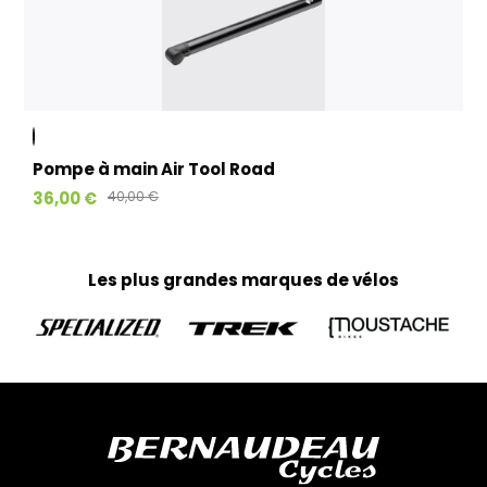
Kit cadre et paires de roues :
Emballés avec un soin particulier dans des cartons
spécialement conçus pour garantir leur protection.
L’expédition est réalisée par Colissimo en moyenne sous 3 à
10 jours ouvrés (à partir du moment où le produit est
disponible), pour une livraison directement à votre domicile.
(Pas d’expédition les week-ends et jours fériés)
Pompe à main Air Tool Road
Textiles, accessoires et petits produits :
36,00 €
40,00 €
Tous vos petits articles sont préparés par notre équipe
marketing et expédiés via Colissimo, avec un délai moyen de
livraison de 3 à 10 jours ouvrés jusqu’à votre domicile. (Pas
d’expédition les week-ends et jours fériés)
Les plus grandes marques de vélos
Home-trainer et colis de plus de 10 kg :
Pour vos équipements lourds, nous faisons appel au
transporteur Geodis afin de garantir une livraison sécurisée.
Votre colis vous parviendra en moyenne sous 3 à 10 jours
ouvrés. (Pas d’expédition les week-ends et jours fériés)
Retours :
Comme indiqué dans nos Conditions Générales de Vente
(CGV), les frais de retour sont à votre charge, sauf en cas
d'erreur de notre part. Pour toute question, n'hésitez pas à