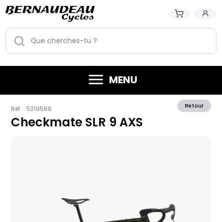
MENU
Retour
Réf. :
5319589
Checkmate SLR 9 AXS