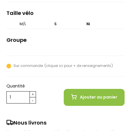
pâle
grisé
nuit
Taille vélo
M/L
XS
S
L
XL
M
Groupe
Sram Red Axs
Sur commande (
)
cliquer ici pour + de renseignements
Quantité
Ajouter au panier
Nous livrons