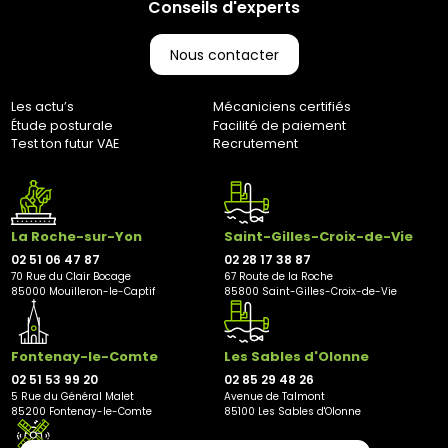
Conseils d'experts
nous contacter au 0251064787 ou par e-mail à
marketing@bernaudeaucycles.fr.
Nous contacter
Adresse de retour :
Bernaudeau Cycles
Les actu’s
Mécaniciens certifiés
70 rue du Clair Bocage
Étude posturale
Facilité de paiement
85000, Mouilleron-Le-Captif
Test ton futur VAE
Recrutement
✘ Fermer
La Roche-sur-Yon
Saint-Gilles-Croix-de-Vie
02 51 06 47 87
02 28 17 38 87
70 Rue du Clair Bocage
67 Route de la Roche
85000 Mouilleron-le-Captif
85800 Saint-Gilles-Croix-de-Vie
Fontenay-le-Comte
Les Sables d'Olonne
02 51 53 99 20
02 85 29 48 26
5 Rue du Général Malet
Avenue de Talmont
85200 Fontenay-le-Comte
85100 Les Sables d'Olonne