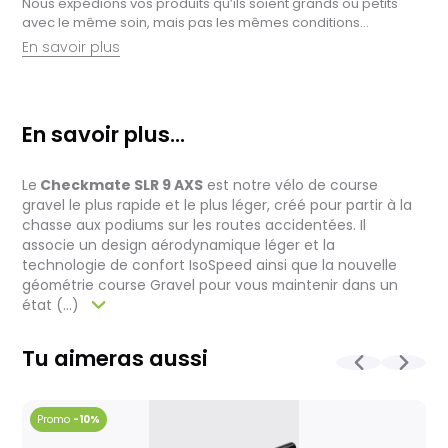
Nous expédions vos produits qu’ils soient grands ou petits
avec le même soin, mais pas les mêmes conditions…
En savoir plus
Retrait en magasin :
Nous sommes ravis de vous proposer la livraison de vos
En savoir plus...
achats à domicile, mais il est encore plus gratifiant de vous
accueillir en magasin. Commandez en ligne et récupérez vos
produits directement auprès de nos équipes en magasin.
Le
Checkmate SLR 9 AXS
est notre vélo de course
Pensez à préciser le lieu de retrait lors de votre commande,
et nous vous informerons dès que vos articles seront prêts à
gravel le plus rapide et le plus léger, créé pour partir à la
être récupérés.
chasse aux podiums sur les routes accidentées. Il
associe un design aérodynamique léger et la
Livraison de vélos complets :
technologie de confort IsoSpeed ainsi que la nouvelle
Après des réglages minutieux effectués par nos techniciens,
géométrie course Gravel pour vous maintenir dans un
votre vélo est soigneusement emballé dans un carton conçu
état (...)
pour faciliter sa réception.
Pour les vélos en stock, le délai total, incluant la réception, le
contrôle et l'expédition est en moyenne d’une à deux
Tu aimeras aussi
semaines. Pour les vélos sur commande, celui-ci est allongé
et dépend notamment de la disponibilité fournisseur.
La livraison est assurée par Geodis, directement à votre
-10%
domicile, avec la possibilité de reprogrammer la livraison si
nécessaire. (Pas d’expédition les week-ends et jours fériés)