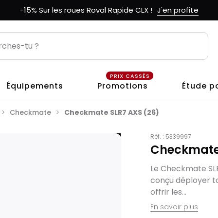
-15% Sur les roues Roval Rapide CLX !
J'en profite
PRIX CASSÉS
Équipements
Promotions
Étude p
Checkmate
Checkmate SLR7 AXS (26)
Réf. :
5339997
Checkmate 
Le Checkmate SLR
conçu déployer to
offrir les...
En savoir plus