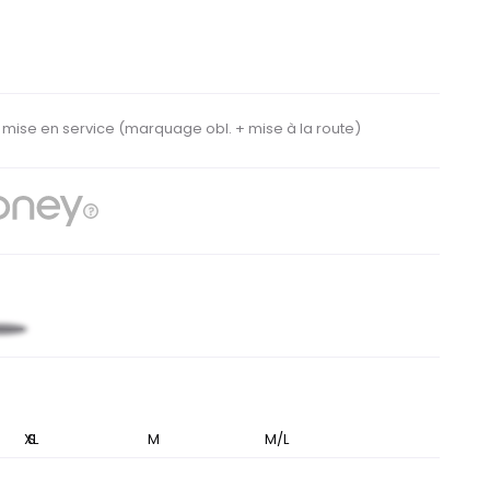
e mise en service
(marquage obl. + mise à la route)
eu
it
XL
S
M
M/L