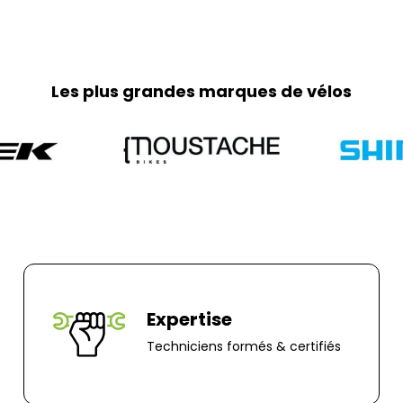
week-ends et jour
Retours :
Comme indiqué da
frais de retour so
Les plus grandes marques de vélos
part. Pour toute 
0251064787 ou pa
Adresse de retour
Bernaudeau Cycl
70 rue du Clair B
85000, Mouillero
Expertise
Techniciens formés & certifiés