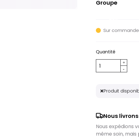
Groupe
Sram Force
AXS
Sur commande
Quantité
❌
Produit disponi
Nous livrons
Nous expédions vos
même soin, mais 