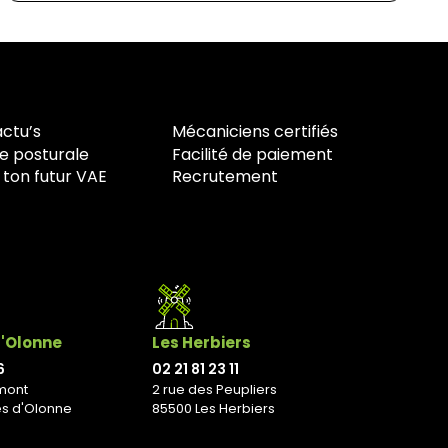
actu’s
Mécaniciens certifiés
e posturale
Facilité de paiement
 ton futur VAE
Recrutement
d'Olonne
Les Herbiers
6
02 21 81 23 11
mont
2 rue des Peupliers
es d'Olonne
85500 Les Herbiers