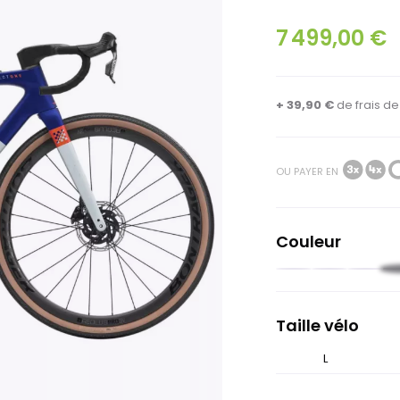
7 499,00 €
+ 39,90 €
de
frais d
OU PAYER EN
Couleur
Noir
Vert
Blanc
Bl
pâle
grisé
nu
Taille vélo
XS
L