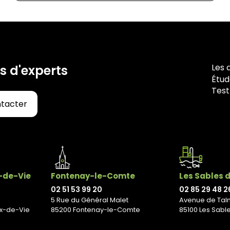
Les 
s d'experts
Étud
Test
ntacter
x-de-Vie
Fontenay-le-Comte
Les Sables 
02 51 53 99 20
02 85 29 48 2
5 Rue du Général Malet
Avenue de Tal
ix-de-Vie
85200 Fontenay-le-Comte
85100 Les Sabl