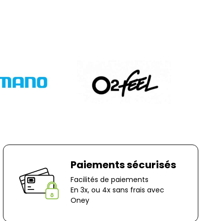
s fériés)
ns nos Conditions Générales de Vente (CGV), les
nt à votre charge, sauf en cas d'erreur de notre
question, n'hésitez pas à nous contacter au
r e-mail à marketing@bernaudeaucycles.fr.
 :
es
ocage
n-Le-Captif
✘ Fermer
Paiements sécurisés
Facilités de paiements
En 3x, ou 4x sans frais avec
Oney