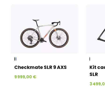
Checkmate SLR 9 AXS
Kit c
SLR
9 999,00 €
3 499,