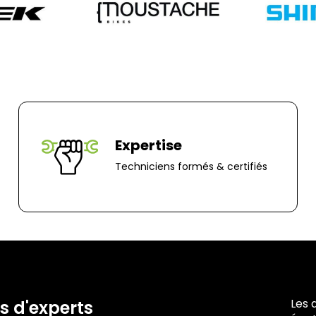
frais de retour so
part. Pour toute 
0251064787 ou pa
Adresse de retour
Bernaudeau Cycl
70 rue du Clair B
85000, Mouillero
Expertise
Techniciens formés & certifiés
Les 
s d'experts