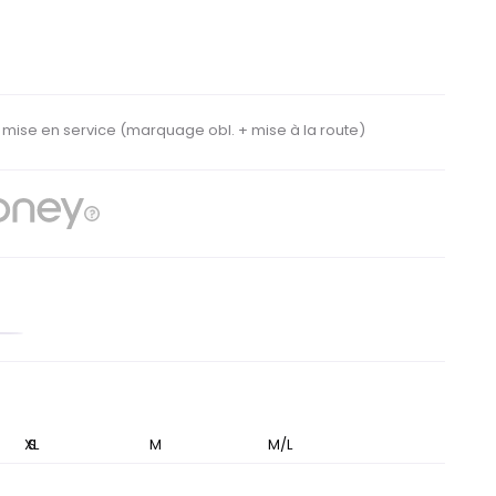
e mise en service
(marquage obl. + mise à la route)
eu
it
XL
S
M
M/L