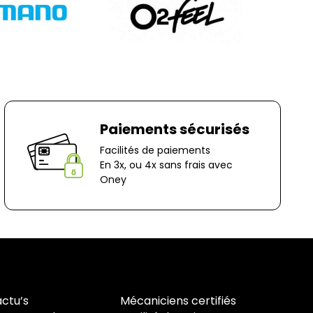
nt à votre charge, sauf en cas d'erreur de notre
question, n'hésitez pas à nous contacter au
r e-mail à marketing@bernaudeaucycles.fr.
 :
es
ocage
Paiements sécurisés
n-Le-Captif
Facilités de paiements
✘ Fermer
En 3x, ou 4x sans frais avec
Oney
actu’s
Mécaniciens certifiés