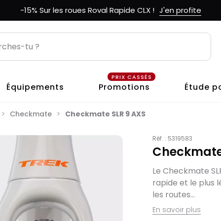
-15% Sur les roues Roval Rapide CLX !
J'en profite
PRIX CASSÉS
Équipements
Promotions
Étude p
Checkmate
Checkmate SLR 9 AXS
Réf. :
5319583
Checkmate
Le Checkmate SLR 
rapide et le plus 
les routes...
En savoir plus