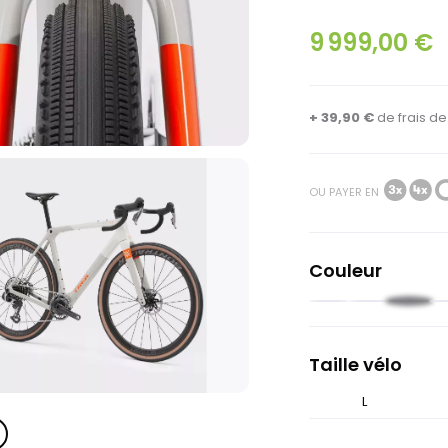
9 999,00 €
+ 39,90 €
de
frais d
OU PAYER EN
Couleur
Noir
Vert
Blanc
Bl
pâle
grisé
nu
Taille vélo
XS
L