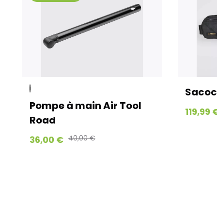
Sacoche de c
Pompe à main Air Tool
119,99 €
Road
40,00 €
36,00 €