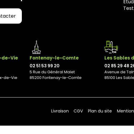
Étud
Test
ntacter
x-de-Vie
Fontenay-le-Comte
Les Sables 
02 51 53 99 20
02 85 29 48 2
5 Rue du Général Malet
Avenue de Tal
ix-de-Vie
85200 Fontenay-le-Comte
85100 Les Sabl
Livraison
CGV
Plan du site
Mention