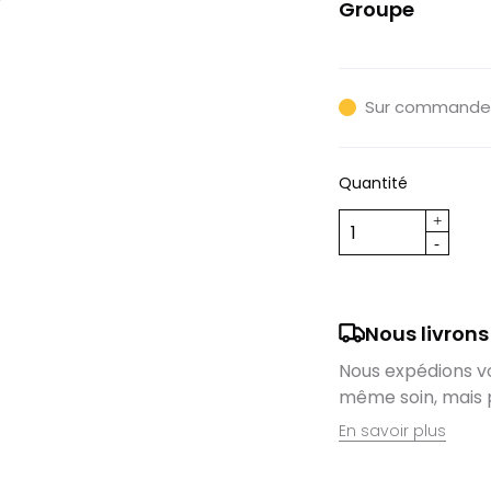
Groupe
Sram Red Axs
Sur commande
Quantité
Nous livrons
Nous expédions vos
même soin, mais 
En savoir plus
Retrait en magas