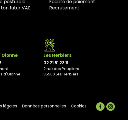
e posturale
Facilité de paiement
 ton futur VAE
Recrutement
d'Olonne
Les Herbiers
6
02 21 81 23 11
mont
2 rue des Peupliers
es d'Olonne
85500 Les Herbiers
s légales
Données personnelles
Cookies