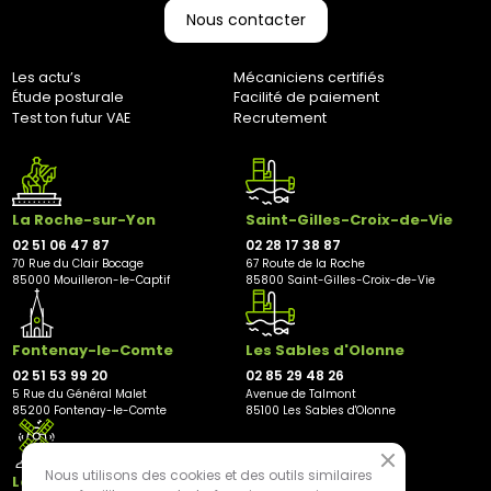
Nous contacter
Adresse de retour :
Bernaudeau Cycles
70 rue du Clair Bocage
Les actu’s
Mécaniciens certifiés
85000, Mouilleron-Le-Captif
Étude posturale
Facilité de paiement
Test ton futur VAE
Recrutement
✘ Fermer
La Roche-sur-Yon
Saint-Gilles-Croix-de-Vie
02 51 06 47 87
02 28 17 38 87
70 Rue du Clair Bocage
67 Route de la Roche
85000 Mouilleron-le-Captif
85800 Saint-Gilles-Croix-de-Vie
Fontenay-le-Comte
Les Sables d'Olonne
02 51 53 99 20
02 85 29 48 26
5 Rue du Général Malet
Avenue de Talmont
85200 Fontenay-le-Comte
85100 Les Sables d'Olonne
Nous utilisons des cookies et des outils similaires
Les Herbiers