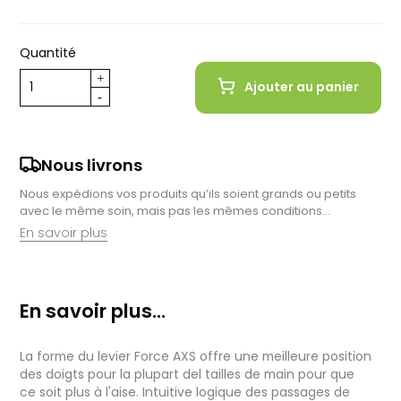
Quantité
Ajouter au panier
Nous livrons
Nous expédions vos produits qu’ils soient grands ou petits
avec le même soin, mais pas les mêmes conditions…
En savoir plus
Retrait en magasin :
Nous sommes ravis de vous proposer la livraison de vos
En savoir plus...
achats à domicile, mais il est encore plus gratifiant de vous
accueillir en magasin. Commandez en ligne et récupérez vos
produits directement auprès de nos équipes en magasin.
La forme du levier Force AXS offre une meilleure position
Pensez à préciser le lieu de retrait lors de votre commande,
et nous vous informerons dès que vos articles seront prêts à
des doigts pour la plupart del tailles de main pour que
être récupérés.
ce soit plus à l'aise. Intuitive logique des passages de