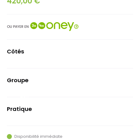
420,00 €
OU PAYER EN
Côtés
Gauche
Groupe
Sram Force
AXS
Pratique
Route
Disponibilité immédiate