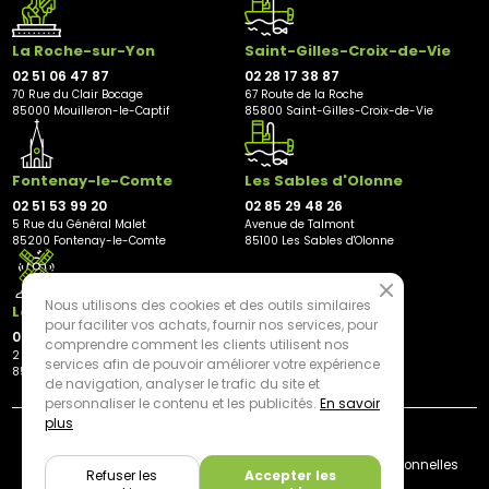
La Roche-sur-Yon
Saint-Gilles-Croix-de-Vie
02 51 06 47 87
02 28 17 38 87
70 Rue du Clair Bocage
67 Route de la Roche
85000 Mouilleron-le-Captif
85800 Saint-Gilles-Croix-de-Vie
Fontenay-le-Comte
Les Sables d'Olonne
02 51 53 99 20
02 85 29 48 26
5 Rue du Général Malet
Avenue de Talmont
85200 Fontenay-le-Comte
85100 Les Sables d'Olonne
Nous utilisons des cookies et des outils similaires
Les Herbiers
pour faciliter vos achats, fournir nos services, pour
02 21 81 23 11
comprendre comment les clients utilisent nos
2 rue des Peupliers
services afin de pouvoir améliorer votre expérience
85500 Les Herbiers
de navigation, analyser le trafic du site et
personnaliser le contenu et les publicités.
En savoir
plus
By mediapilote*
Livraison
CGV
Plan du site
Mentions légales
Données personnelles
Refuser les
Accepter les
Cookies