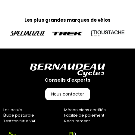
d’expédition les week-ends et jours fériés)
Home-trainer et colis de plus de 10 kg :
Pour vos équipements lourds, nous faisons appel au
Les plus grandes marques de vélos
transporteur Geodis afin de garantir une livraison sécurisée.
Votre colis vous parviendra en moyenne sous 3 à 10 jours
ouvrés. (Pas d’expédition les week-ends et jours fériés)
Retours :
Comme indiqué dans nos Conditions Générales de Vente
(CGV), les frais de retour sont à votre charge, sauf en cas
d'erreur de notre part. Pour toute question, n'hésitez pas à
nous contacter au 0251064787 ou par e-mail à
marketing@bernaudeaucycles.fr.
Conseils d'experts
Adresse de retour :
Bernaudeau Cycles
Nous contacter
70 rue du Clair Bocage
85000, Mouilleron-Le-Captif
Les actu’s
Mécaniciens certifiés
✘ Fermer
Étude posturale
Facilité de paiement
Test ton futur VAE
Recrutement