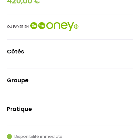
420,00 €
OU PAYER EN
Côtés
Gauche
Groupe
Sram Force
AXS
Pratique
Route
Disponibilité immédiate