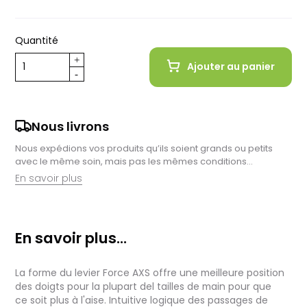
Quantité
Ajouter au panier
Nous livrons
Nous expédions vos produits qu’ils soient grands ou petits
avec le même soin, mais pas les mêmes conditions…
En savoir plus
Retrait en magasin :
Nous sommes ravis de vous proposer la livraison de vos
En savoir plus...
achats à domicile, mais il est encore plus gratifiant de vous
accueillir en magasin. Commandez en ligne et récupérez vos
produits directement auprès de nos équipes en magasin.
La forme du levier Force AXS offre une meilleure position
Pensez à préciser le lieu de retrait lors de votre commande,
et nous vous informerons dès que vos articles seront prêts à
des doigts pour la plupart del tailles de main pour que
être récupérés.
ce soit plus à l'aise. Intuitive logique des passages de