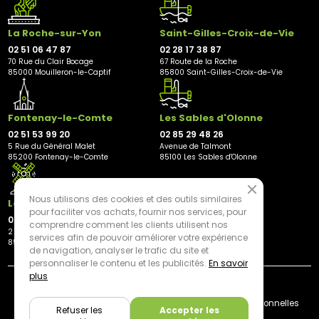
La Roche-sur-Yon
Saint-Gilles-Croix-de-Vie
02 51 06 47 87
02 28 17 38 87
70 Rue du Clair Bocage
67 Route de la Roche
85000 Mouilleron-le-Captif
85800 Saint-Gilles-Croix-de-Vie
Fontenay-le-Comte
Les Sables d'Olonne
02 51 53 99 20
02 85 29 48 26
5 Rue du Général Malet
Avenue de Talmont
85200 Fontenay-le-Comte
85100 Les Sables d'Olonne
Nous utilisons des cookies et des outils similaires
Les Herbiers
pour faciliter vos achats, fournir nos services, pour
02 21 81 23 11
comprendre comment les clients utilisent nos
2 rue des Peupliers
services afin de pouvoir améliorer votre expérience
85500 Les Herbiers
de navigation, analyser le trafic du site et
personnaliser le contenu et les publicités.
En savoir
plus
By mediapilote*
Livraison
CGV
Plan du site
Mentions légales
Données personnelles
Refuser les
Accepter les
Cookies