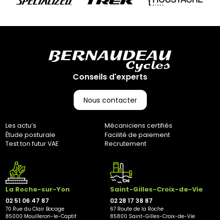
transporteur Geodis afin de garantir une livraison sécurisée.
Votre colis vous parviendra en moyenne sous 3 à 10 jours
ouvrés. (Pas d’expédition les week-ends et jours fériés)
Retours :
Comme indiqué dans nos Conditions Générales de Vente
(CGV), les frais de retour sont à votre charge, sauf en cas
d'erreur de notre part. Pour toute question, n'hésitez pas à
Conseils d'experts
nous contacter au 0251064787 ou par e-mail à
marketing@bernaudeaucycles.fr.
Nous contacter
Adresse de retour :
Bernaudeau Cycles
Les actu’s
Mécaniciens certifiés
70 rue du Clair Bocage
Étude posturale
Facilité de paiement
85000, Mouilleron-Le-Captif
Test ton futur VAE
Recrutement
✘ Fermer
La Roche-sur-Yon
Saint-Gilles-Croix-de-Vie
02 51 06 47 87
02 28 17 38 87
70 Rue du Clair Bocage
67 Route de la Roche
85000 Mouilleron-le-Captif
85800 Saint-Gilles-Croix-de-Vie