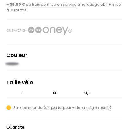
+ 39,90 €
de
frais de mise en service
(marquage obl. + mise
à la route)
OU PAYER EN
Couleur
Olive
Taille vélo
S
L
XL
M
M/L
Sur commande (
)
cliquer ici pour + de renseignements
Quantité