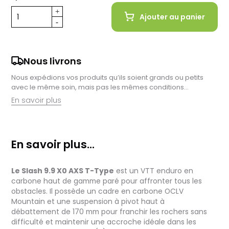
Ajouter au panier
Nous livrons
Nous expédions vos produits qu’ils soient grands ou petits
avec le même soin, mais pas les mêmes conditions…
En savoir plus
Retrait en magasin :
Nous sommes ravis de vous proposer la livraison de vos
En savoir plus...
achats à domicile, mais il est encore plus gratifiant de vous
accueillir en magasin. Commandez en ligne et récupérez vos
produits directement auprès de nos équipes en magasin.
Le Slash 9.9 X0 AXS T-Type
est un VTT enduro en
Pensez à préciser le lieu de retrait lors de votre commande,
et nous vous informerons dès que vos articles seront prêts à
carbone haut de gamme paré pour affronter tous les
être récupérés.
obstacles. Il possède un cadre en carbone OCLV
Mountain et une suspension à pivot haut à
Livraison de vélos complets :
débattement de 170 mm pour franchir les rochers sans
Après des réglages minutieux effectués par nos techniciens,
difficulté et maintenir une accroche idéale dans les
votre vélo est soigneusement emballé dans un carton conçu