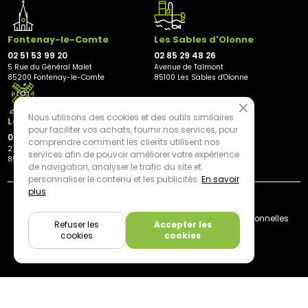
Fontenay-le-Comte
Les Sables d'Olonne
02 51 53 99 20
02 85 29 48 26
5 Rue du Général Malet
Avenue de Talmont
85200 Fontenay-le-Comte
85100 Les Sables d'Olonne
Nous utilisons des cookies et des outils similaires
Les Herbiers
pour faciliter vos achats, fournir nos services, pour
02 21 81 23 11
comprendre comment les clients utilisent nos
2 rue des Peupliers
services afin de pouvoir améliorer votre expérience
85500 Les Herbiers
de navigation, analyser le trafic du site et
personnaliser le contenu et les publicités.
En savoir
plus
By mediapilote*
Livraison
CGV
Plan du site
Mentions légales
Données personnelles
Refuser les
Accepter les
Cookies
cookies
cookies