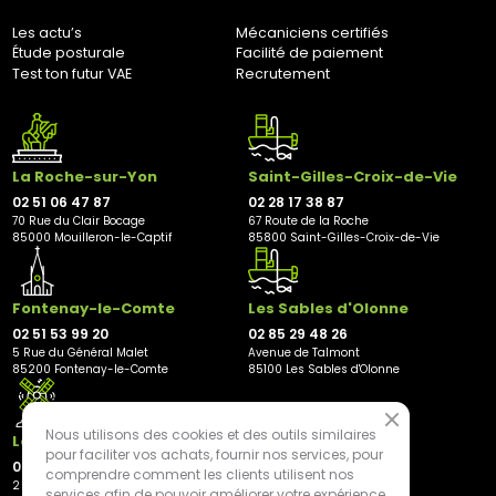
Adresse de retour :
Les actu’s
Mécaniciens certifiés
Bernaudeau Cycles
Étude posturale
Facilité de paiement
70 rue du Clair Bocage
Test ton futur VAE
Recrutement
85000, Mouilleron-Le-Captif
✘ Fermer
La Roche-sur-Yon
Saint-Gilles-Croix-de-Vie
02 51 06 47 87
02 28 17 38 87
70 Rue du Clair Bocage
67 Route de la Roche
85000 Mouilleron-le-Captif
85800 Saint-Gilles-Croix-de-Vie
Fontenay-le-Comte
Les Sables d'Olonne
02 51 53 99 20
02 85 29 48 26
5 Rue du Général Malet
Avenue de Talmont
85200 Fontenay-le-Comte
85100 Les Sables d'Olonne
Nous utilisons des cookies et des outils similaires
Les Herbiers
pour faciliter vos achats, fournir nos services, pour
02 21 81 23 11
comprendre comment les clients utilisent nos
2 rue des Peupliers
services afin de pouvoir améliorer votre expérience