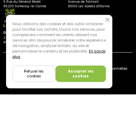
5 Rue du Général Malet
Avenue de Talmont
85200 Fontenay-le-Comte
85100 Les Sables d'Olonne
Nous utilisons des cookies et des outils similaires
Les Herbiers
pour faciliter vos achats, fournir nos services, pour
02 21 81 23 11
comprendre comment les clients utilisent nos
2 rue des Peupliers
services afin de pouvoir améliorer votre expérience
85500 Les Herbiers
de navigation, analyser le trafic du site et
personnaliser le contenu et les publicités.
En savoir
plus
By mediapilote*
Livraison
CGV
Plan du site
Mentions légales
Données personnelles
Refuser les
Accepter les
Cookies
cookies
cookies