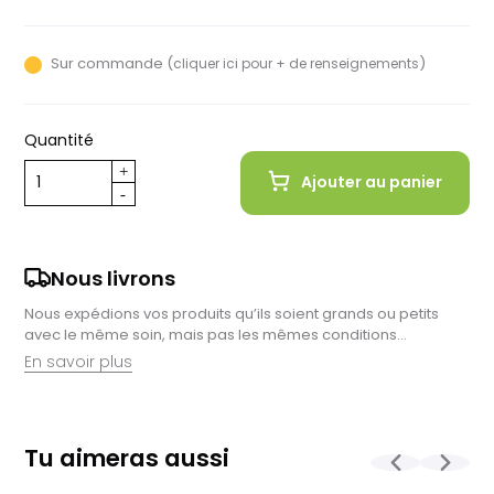
Sur commande (
)
cliquer ici pour + de renseignements
Quantité
Ajouter au panier
Nous livrons
Nous expédions vos produits qu’ils soient grands ou petits
avec le même soin, mais pas les mêmes conditions…
En savoir plus
Retrait en magasin :
Nous sommes ravis de vous proposer la livraison de vos
Tu aimeras aussi
achats à domicile, mais il est encore plus gratifiant de vous
accueillir en magasin. Commandez en ligne et récupérez vos
produits directement auprès de nos équipes en magasin.