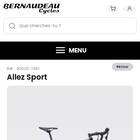
MENU
Retour
Réf. :
90025-7461
Allez Sport