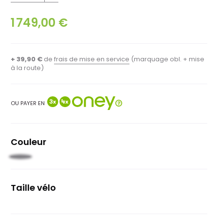
1 749,00 €
+ 39,90 €
de
frais de mise en service
(marquage obl. + mise
à la route)
OU PAYER EN
Couleur
Noir
Taille vélo
61