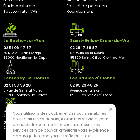
70 rue du Clair Bocage
Étude posturale
Facilité de paiement
85000, Mouilleron-Le-Captif
Test ton futur VAE
Recrutement
✘ Fermer
La Roche-sur-Yon
Saint-Gilles-Croix-de-Vie
02 51 06 47 87
02 28 17 38 87
70 Rue du Clair Bocage
67 Route de la Roche
85000 Mouilleron-le-Captif
85800 Saint-Gilles-Croix-de-Vie
Fontenay-le-Comte
Les Sables d'Olonne
02 51 53 99 20
02 85 29 48 26
5 Rue du Général Malet
Avenue de Talmont
85200 Fontenay-le-Comte
85100 Les Sables d'Olonne
Nous utilisons des cookies et des outils similaires
Les Herbiers
pour faciliter vos achats, fournir nos services, pour
02 21 81 23 11
comprendre comment les clients utilisent nos
2 rue des Peupliers
services afin de pouvoir améliorer votre expérience
85500 Les Herbiers
de navigation, analyser le trafic du site et