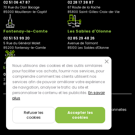
02 51 06 47 87
02 28 17 38 87
70 Rue du Clair Bocage
67 Route de la Roche
85000 Mouilleron-le-Captif
85800 Saint-Gilles-Croix-de-Vie
Fontenay-le-Comte
Les Sables d'Olonne
02 51 53 99 20
02 85 29 48 26
5 Rue du Général Malet
Avenue de Talmont
85200 Fontenay-le-Comte
85100 Les Sables d'Olonne
Nous utilisons des cookies et des outils similaires
Les Herbiers
pour faciliter vos achats, fournir nos services, pour
02 21 81 23 11
comprendre comment les clients utilisent nos
2 rue des Peupliers
services afin de pouvoir améliorer votre expérience
85500 Les Herbiers
de navigation, analyser le trafic du site et
personnaliser le contenu et les publicités.
En savoir
plus
By mediapilote*
Livraison
CGV
Plan du site
Mentions légales
Données personnelles
Refuser les
Accepter les
Cookies
cookies
cookies