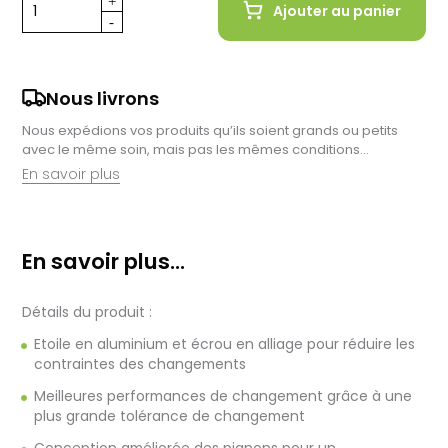
Ajouter au panier
Nous livrons
Nous expédions vos produits qu’ils soient grands ou petits
avec le même soin, mais pas les mêmes conditions…
En savoir plus
Retrait en magasin :
Nous sommes ravis de vous proposer la livraison de vos
En savoir plus...
achats à domicile, mais il est encore plus gratifiant de vous
accueillir en magasin. Commandez en ligne et récupérez vos
produits directement auprès de nos équipes en magasin.
Détails du produit :
Pensez à préciser le lieu de retrait lors de votre commande,
et nous vous informerons dès que vos articles seront prêts à
Etoile en aluminium et écrou en alliage pour réduire les
être récupérés.
contraintes des changements
Livraison de vélos complets :
Meilleures performances de changement grâce à une
Après des réglages minutieux effectués par nos techniciens,
plus grande tolérance de changement
votre vélo est soigneusement emballé dans un carton conçu
pour faciliter sa réception.