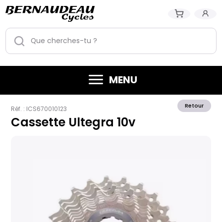
MENU
Retour
Réf. :
ICS670010123
Cassette Ultegra 10v