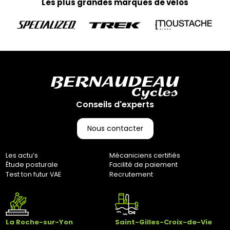
Les plus grandes marques de vélos
Votre colis vous parviendra en moyenne sous 3 à 10 jours
ouvrés. (Pas d’expédition les week-ends et jours fériés)
Retours :
Comme indiqué dans nos Conditions Générales de Vente
(CGV), les frais de retour sont à votre charge, sauf en cas
d'erreur de notre part. Pour toute question, n'hésitez pas à
nous contacter au 0251064787 ou par e-mail à
marketing@bernaudeaucycles.fr.
Adresse de retour :
Conseils d'experts
Bernaudeau Cycles
70 rue du Clair Bocage
Nous contacter
85000, Mouilleron-Le-Captif
✘ Fermer
Les actu’s
Mécaniciens certifiés
Étude posturale
Facilité de paiement
Test ton futur VAE
Recrutement
La Roche-sur-Yon
Saint-Gilles-Croix-de-Vie