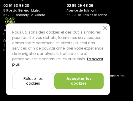
02 51 53 99 20
02 85 29 48 26
5 Rue du Général Malet
Avenue de Talmont
85200 Fontenay-le-Comte
85100 Les Sables d'Olonne
Nous utilisons des cookies et des outils similaires
Les Herbiers
pour faciliter vos achats, fournir nos services, pour
02 21 81 23 11
comprendre comment les clients utilisent nos
2 rue des Peupliers
services afin de pouvoir améliorer votre expérience
85500 Les Herbiers
de navigation, analyser le trafic du site et
personnaliser le contenu et les publicités.
En savoir
plus
By mediapilote*
Livraison
CGV
Plan du site
Mentions légales
Données personnelles
Refuser les
Accepter les
Cookies
cookies
cookies