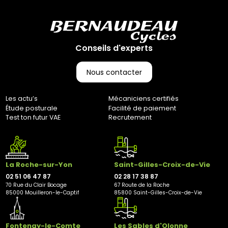
marketing@bernaudeaucycles.fr.
Adresse de retour :
Bernaudeau Cycles
70 rue du Clair Bocage
Conseils d'experts
85000, Mouilleron-Le-Captif
✘ Fermer
Nous contacter
Les actu’s
Mécaniciens certifiés
Étude posturale
Facilité de paiement
Test ton futur VAE
Recrutement
La Roche-sur-Yon
Saint-Gilles-Croix-de-Vie
02 51 06 47 87
02 28 17 38 87
70 Rue du Clair Bocage
67 Route de la Roche
85000 Mouilleron-le-Captif
85800 Saint-Gilles-Croix-de-Vie
Fontenay-le-Comte
Les Sables d'Olonne