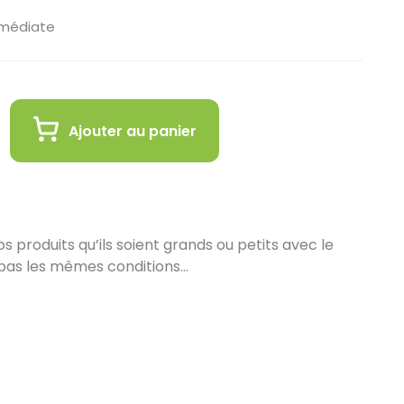
mmédiate
Ajouter au panier
 produits qu’ils soient grands ou petits avec le
pas les mêmes conditions…
in :
 de vous proposer la livraison de vos achats à
est encore plus gratifiant de vous accueillir en
ez en ligne et récupérez vos produits