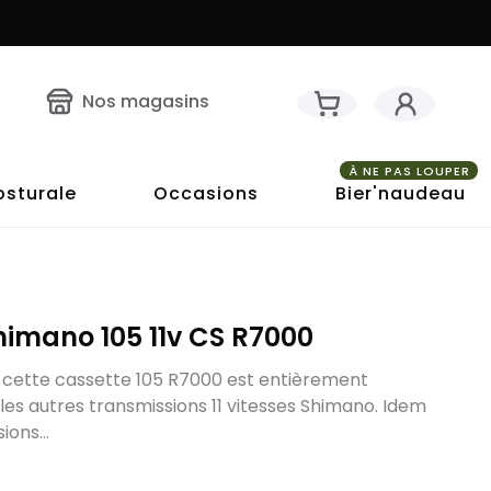
Nos magasins
À NE PAS LOUPER
osturale
Occasions
Bier'naudeau
himano 105 11v CS R7000
, cette cassette 105 R7000 est entièrement
es autres transmissions 11 vitesses Shimano. Idem
ions...