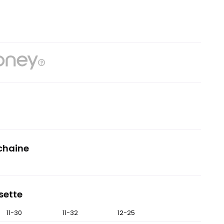
chaine
sette
11-30
11-32
12-25