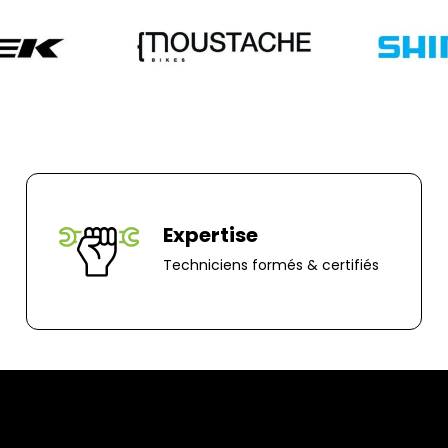
Adresse de retour
Bernaudeau Cycl
70 rue du Clair B
85000, Mouillero
Expertise
Techniciens formés & certifiés