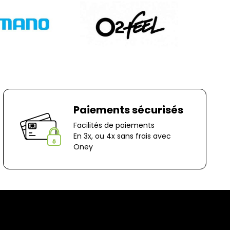
 :
es
ocage
n-Le-Captif
✘ Fermer
Paiements sécurisés
Facilités de paiements
En 3x, ou 4x sans frais avec
Oney