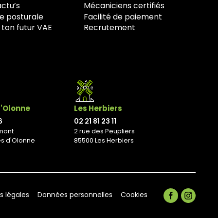
actu’s
Mécaniciens certifiés
e posturale
Facilité de paiement
 ton futur VAE
Recrutement
d'Olonne
Les Herbiers
6
02 21 81 23 11
mont
2 rue des Peupliers
es d'Olonne
85500 Les Herbiers
s légales
Données personnelles
Cookies