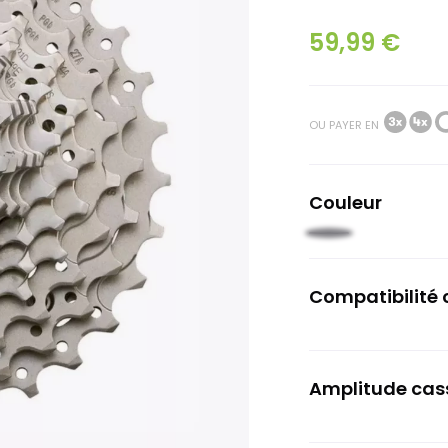
59,99 €
OU PAYER EN
Couleur
Noir
clair
Compatibilité 
11 vitesses
Amplitude cas
11-28