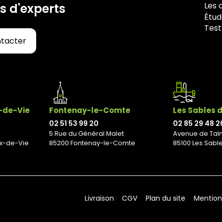
Les 
s d'experts
Étud
Test
ntacter
x-de-Vie
Fontenay-le-Comte
Les Sables 
02 51 53 99 20
02 85 29 48 2
5 Rue du Général Malet
Avenue de Tal
ix-de-Vie
85200 Fontenay-le-Comte
85100 Les Sabl
Livraison
CGV
Plan du site
Mention