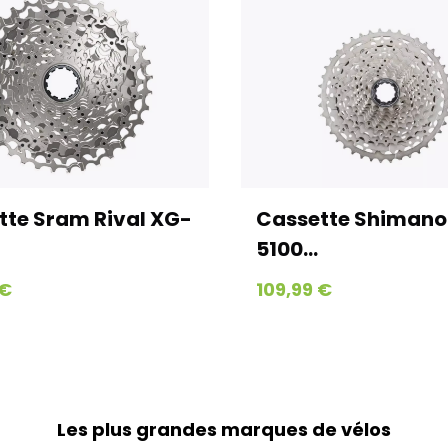
Colissimo en moye
où le produit est 
domicile. (Pas d’e
Textiles, accesso
Tous vos petits a
et expédiés via Co
jours ouvrés jusq
et jours fériés)
m Rival XG-
Cassette Shimano Deore
Home-trainer et c
Pour vos équipeme
5100...
Geodis afin de gar
109,99 €
parviendra en moy
week-ends et jour
Retours :
Comme indiqué da
frais de retour so
part. Pour toute 
Les plus grandes marques de vélos
0251064787 ou pa