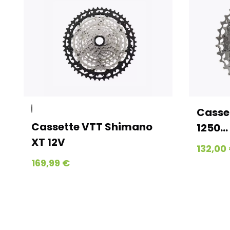
Cassette Sra
assette VTT Shimano
1250...
T 12V
132,00 €
69,99 €