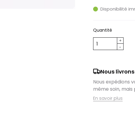
Disponibilité i
Quantité
Nous livrons
Nous expédions vos
même soin, mais 
En savoir plus
Retrait en magas
Nous sommes ravis
domicile, mais il 
magasin. Command