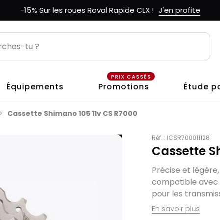
-15% Sur les roues Roval Rapide CLX !
J'en profite
PRIX CASSÉS
Équipements
Promotions
Étude p
Cassette Shimano 105 11v CS R7000
Réf. :
ICSR700011128
Cassette S
Précise et légère
compatible avec l
pour les transmiss
En savoir plus