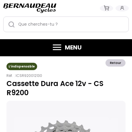
MENU
Retour
L’indispensable
Réf. :
ICSR920012130
Cassette Dura Ace 12v - CS
R9200