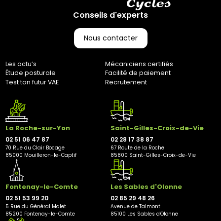
70 rue du Clair Bocage
85000, Mouilleron-Le-Captif
Conseils d'experts
✘ Fermer
Nous contacter
Les actu’s
Mécaniciens certifiés
Étude posturale
Facilité de paiement
Test ton futur VAE
Recrutement
La Roche-sur-Yon
Saint-Gilles-Croix-de-Vie
02 51 06 47 87
02 28 17 38 87
70 Rue du Clair Bocage
67 Route de la Roche
85000 Mouilleron-le-Captif
85800 Saint-Gilles-Croix-de-Vie
Fontenay-le-Comte
Les Sables d'Olonne
02 51 53 99 20
02 85 29 48 26
5 Rue du Général Malet
Avenue de Talmont
85200 Fontenay-le-Comte
85100 Les Sables d'Olonne