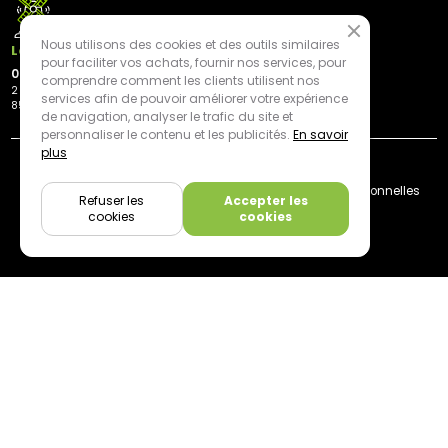
Nous utilisons des cookies et des outils similaires
Les Herbiers
pour faciliter vos achats, fournir nos services, pour
02 21 81 23 11
comprendre comment les clients utilisent nos
2 rue des Peupliers
services afin de pouvoir améliorer votre expérience
85500 Les Herbiers
de navigation, analyser le trafic du site et
personnaliser le contenu et les publicités.
En savoir
plus
By mediapilote*
Livraison
CGV
Plan du site
Mentions légales
Données personnelles
Refuser les
Accepter les
Cookies
cookies
cookies