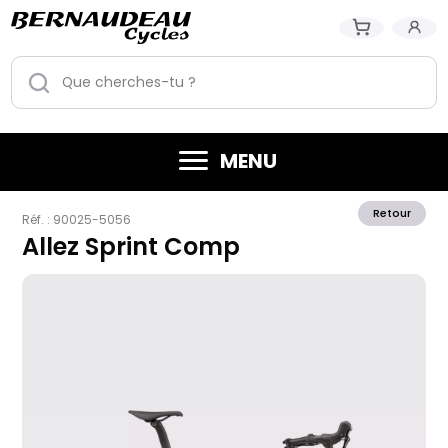
MENU
Retour
Réf. :
90025-5056
Allez Sprint Comp