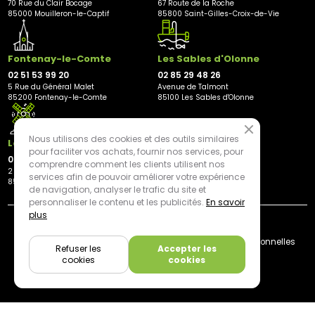
70 Rue du Clair Bocage
67 Route de la Roche
85000 Mouilleron-le-Captif
85800 Saint-Gilles-Croix-de-Vie
Fontenay-le-Comte
Les Sables d'Olonne
02 51 53 99 20
02 85 29 48 26
5 Rue du Général Malet
Avenue de Talmont
85200 Fontenay-le-Comte
85100 Les Sables d'Olonne
Nous utilisons des cookies et des outils similaires
Les Herbiers
pour faciliter vos achats, fournir nos services, pour
02 21 81 23 11
comprendre comment les clients utilisent nos
2 rue des Peupliers
services afin de pouvoir améliorer votre expérience
85500 Les Herbiers
de navigation, analyser le trafic du site et
personnaliser le contenu et les publicités.
En savoir
plus
By mediapilote*
Livraison
CGV
Plan du site
Mentions légales
Données personnelles
Refuser les
Accepter les
Cookies
cookies
cookies