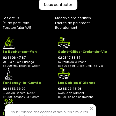
Nous contacter
Home-trainer et colis de plus de 10 kg :
Pour vos équipements lourds, nous faisons appel au
transporteur Geodis afin de garantir une livraison sécurisée.
Les actu’s
Mécaniciens certifiés
Votre colis vous parviendra en moyenne sous 3 à 10 jours
Étude posturale
Facilité de paiement
ouvrés. (Pas d’expédition les week-ends et jours fériés)
Test ton futur VAE
Recrutement
Retours :
Comme indiqué dans nos Conditions Générales de Vente
(CGV), les frais de retour sont à votre charge, sauf en cas
d'erreur de notre part. Pour toute question, n'hésitez pas à
La Roche-sur-Yon
Saint-Gilles-Croix-de-Vie
nous contacter au 0251064787 ou par e-mail à
marketing@bernaudeaucycles.fr.
02 51 06 47 87
02 28 17 38 87
70 Rue du Clair Bocage
67 Route de la Roche
85000 Mouilleron-le-Captif
85800 Saint-Gilles-Croix-de-Vie
Adresse de retour :
Bernaudeau Cycles
70 rue du Clair Bocage
85000, Mouilleron-Le-Captif
Fontenay-le-Comte
Les Sables d'Olonne
✘ Fermer
02 51 53 99 20
02 85 29 48 26
5 Rue du Général Malet
Avenue de Talmont
85200 Fontenay-le-Comte
85100 Les Sables d'Olonne
Nous utilisons des cookies et des outils similaires
Les Herbiers