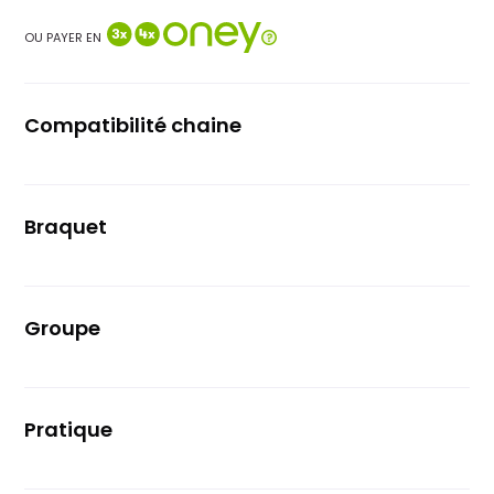
OU PAYER EN
Compatibilité chaine
12 vitesses
Braquet
50-37
Groupe
Sram Red Axs
Pratique
Route