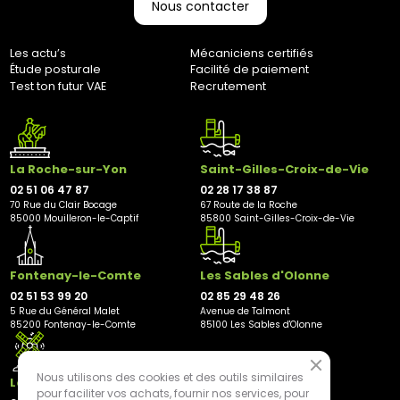
Nous contacter
Les actu’s
Mécaniciens certifiés
Étude posturale
Facilité de paiement
Test ton futur VAE
Recrutement
La Roche-sur-Yon
Saint-Gilles-Croix-de-Vie
02 51 06 47 87
02 28 17 38 87
70 Rue du Clair Bocage
67 Route de la Roche
85000 Mouilleron-le-Captif
85800 Saint-Gilles-Croix-de-Vie
Fontenay-le-Comte
Les Sables d'Olonne
02 51 53 99 20
02 85 29 48 26
5 Rue du Général Malet
Avenue de Talmont
85200 Fontenay-le-Comte
85100 Les Sables d'Olonne
Nous utilisons des cookies et des outils similaires
Les Herbiers
pour faciliter vos achats, fournir nos services, pour