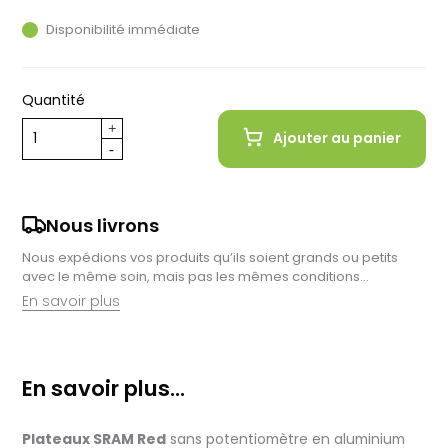
Disponibilité immédiate
Quantité
Ajouter au panier
Nous livrons
Nous expédions vos produits qu’ils soient grands ou petits
avec le même soin, mais pas les mêmes conditions…
En savoir plus
Retrait en magasin :
Nous sommes ravis de vous proposer la livraison de vos
En savoir plus...
achats à domicile, mais il est encore plus gratifiant de vous
accueillir en magasin. Commandez en ligne et récupérez vos
produits directement auprès de nos équipes en magasin.
Plateaux SRAM Red
sans potentiomètre en aluminium
Pensez à préciser le lieu de retrait lors de votre commande,