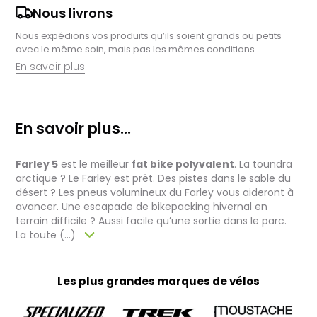
Nous livrons
Nous expédions vos produits qu’ils soient grands ou petits
avec le même soin, mais pas les mêmes conditions…
En savoir plus
Retrait en magasin :
Nous sommes ravis de vous proposer la livraison de vos
En savoir plus...
achats à domicile, mais il est encore plus gratifiant de vous
accueillir en magasin. Commandez en ligne et récupérez vos
produits directement auprès de nos équipes en magasin.
Farley 5
est le meilleur
fat bike polyvalent
. La toundra
Pensez à préciser le lieu de retrait lors de votre commande,
et nous vous informerons dès que vos articles seront prêts à
arctique ? Le Farley est prêt. Des pistes dans le sable du
être récupérés.
désert ? Les pneus volumineux du Farley vous aideront à
avancer. Une escapade de bikepacking hivernal en
Livraison de vélos complets :
terrain difficile ? Aussi facile qu’une sortie dans le parc.
Après des réglages minutieux effectués par nos techniciens,
La toute (...)
votre vélo est soigneusement emballé dans un carton conçu
pour faciliter sa réception.
Pour les vélos en stock, le délai total, incluant la réception, le
contrôle et l'expédition est en moyenne d’une à deux
Les plus grandes marques de vélos
semaines. Pour les vélos sur commande, celui-ci est allongé
et dépend notamment de la disponibilité fournisseur.