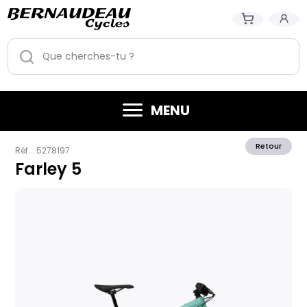
MENU
Retour
Réf. :
5278197
Farley 5