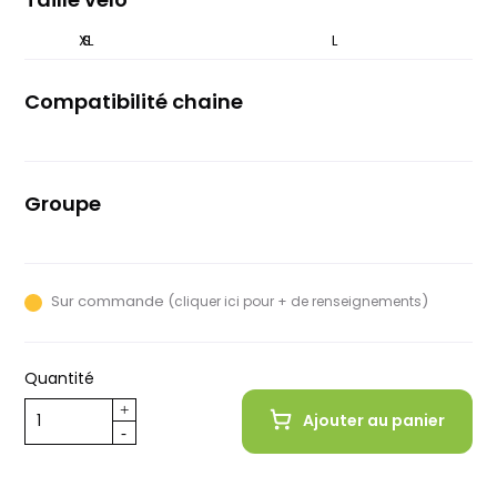
XL
S
M
L
Compatibilité chaine
10 vitesses
Groupe
microSHIFT
Sur commande (
)
cliquer ici pour + de renseignements
Quantité
Ajouter au panier