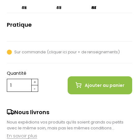
36
42
45
48
39
40
43
46
37
44
38
47
41
Pratique
VTT/Gravel
Sur commande (
)
cliquer ici pour + de renseignements
Quantité
Ajouter au panier
Nous livrons
Nous expédions vos produits qu’ils soient grands ou petits
avec le même soin, mais pas les mêmes conditions…
En savoir plus