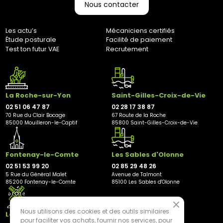
Nous contacter
Adresse de retour :
Bernaudeau Cycles
70 rue du Clair Bocage
Les actu’s
Mécaniciens certifiés
85000, Mouilleron-Le-Captif
Étude posturale
Facilité de paiement
✘ Fermer
Test ton futur VAE
Recrutement
La Roche-sur-Yon
Saint-Gilles-Croix-de-Vie
02 51 06 47 87
02 28 17 38 87
70 Rue du Clair Bocage
67 Route de la Roche
85000 Mouilleron-le-Captif
85800 Saint-Gilles-Croix-de-Vie
Fontenay-le-Comte
Les Sables d'Olonne
02 51 53 99 20
02 85 29 48 26
5 Rue du Général Malet
Avenue de Talmont
85200 Fontenay-le-Comte
85100 Les Sables d'Olonne
Nous utilisons des cookies et des outils similaires
Les Herbiers
pour faciliter vos achats, fournir nos services, pour