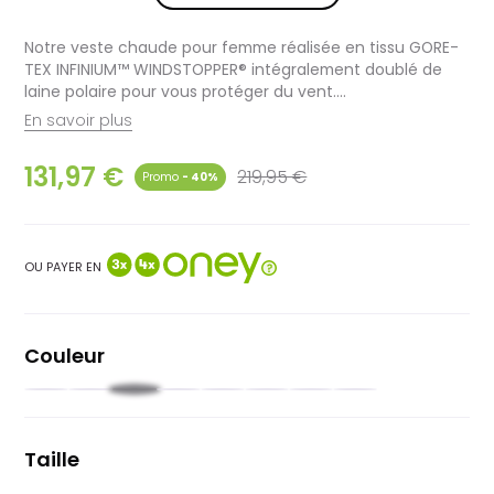
Notre veste chaude pour femme réalisée en tissu GORE-
TEX INFINIUM™ WINDSTOPPER® intégralement doublé de
laine polaire pour vous protéger du vent....
En savoir plus
131,97 €
219,95 €
- 40%
OU PAYER EN
Couleur
Noir
Jaune
Rose
Olive
Bleu
Bleu
Violet
Blonde
grisé
foncé
Taille