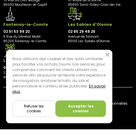
70 Rue du Clair Bocage
67 Route de la Roche
85000 Mouilleron-le-Captif
85800 Saint-Gilles-Croix-de-Vie
Fontenay-le-Comte
Les Sables d'Olonne
02 51 53 99 20
02 85 29 48 26
5 Rue du Général Malet
Avenue de Talmont
85200 Fontenay-le-Comte
85100 Les Sables d'Olonne
Nous utilisons des cookies et des outils similaires
Les Herbiers
pour faciliter vos achats, fournir nos services, pour
02 21 81 23 11
comprendre comment les clients utilisent nos
2 rue des Peupliers
services afin de pouvoir améliorer votre expérience
85500 Les Herbiers
de navigation, analyser le trafic du site et
personnaliser le contenu et les publicités.
En savoir
plus
By mediapilote*
Livraison
CGV
Plan du site
Mentions légales
Données personnelles
Refuser les
Accepter les
Cookies
cookies
cookies