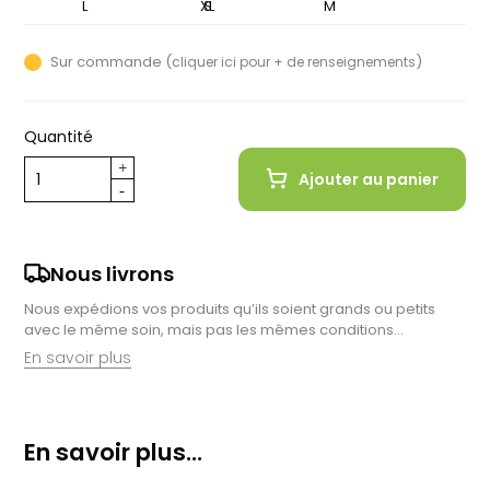
XS
L
XL
S
M
Sur commande (
)
cliquer ici pour + de renseignements
Quantité
Ajouter au panier
Nous livrons
Nous expédions vos produits qu’ils soient grands ou petits
avec le même soin, mais pas les mêmes conditions…
En savoir plus
Retrait en magasin :
Nous sommes ravis de vous proposer la livraison de vos
En savoir plus...
achats à domicile, mais il est encore plus gratifiant de vous
accueillir en magasin. Commandez en ligne et récupérez vos
produits directement auprès de nos équipes en magasin.