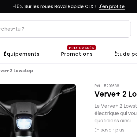
-15% Sur les roues Roval Rapide CLX !
J'en profite
PRIX CASSÉS
Équipements
Promotions
Étude p
ve+ 2 Lowstep
Réf. :
5291638
Verve+ 2 L
Le Verve+ 2 Lowst
électrique qui vou
quotidiens ainsi...
En savoir plus