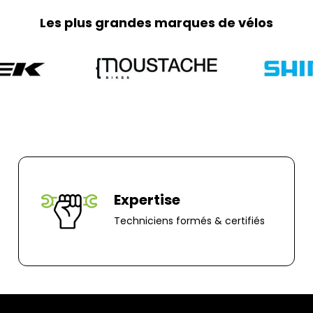
frais de retour so
Les plus grandes marques de vélos
part. Pour toute 
0251064787 ou pa
Adresse de retour
Bernaudeau Cycl
70 rue du Clair B
85000, Mouillero
Expertise
Techniciens formés & certifiés