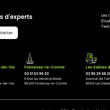
Les 
s d'experts
Étud
Test
ntacter
x-de-Vie
Fontenay-le-Comte
Les Sables 
02 51 53 99 20
02 85 29 48 2
5 Rue du Général Malet
Avenue de Tal
ix-de-Vie
85200 Fontenay-le-Comte
85100 Les Sabl