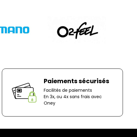
nt à votre charge, sauf en cas d'erreur de notre
question, n'hésitez pas à nous contacter au
r e-mail à marketing@bernaudeaucycles.fr.
 :
es
ocage
n-Le-Captif
✘ Fermer
Paiements sécurisés
Facilités de paiements
En 3x, ou 4x sans frais avec
Oney