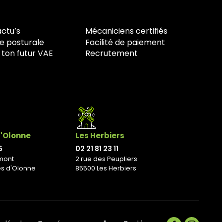
actu’s
Mécaniciens certifiés
e posturale
Facilité de paiement
 ton futur VAE
Recrutement
d'Olonne
Les Herbiers
6
02 21 81 23 11
mont
2 rue des Peupliers
es d'Olonne
85500 Les Herbiers