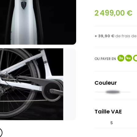
2 499,00 €
+ 39,90 €
de
frais d
OU PAYER EN
Couleur
Noir
Blanc
Bleu
grisé
foncé
Taille VAE
S