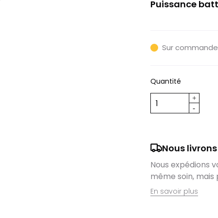
Puissance batt
400Wh
Sur commande
Quantité
Nous livrons
Nous expédions vos
même soin, mais 
En savoir plus
Retrait en magas