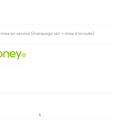
e mise en service
(marquage obl. + mise à la route)
M
L