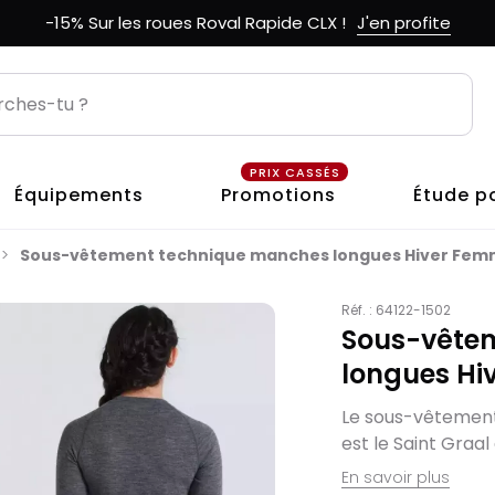
-15% Sur les roues Roval Rapide CLX !
J'en profite
PRIX CASSÉS
Équipements
Promotions
Étude p
Sous-vêtement technique manches longues Hiver Fem
Réf. :
64122-1502
Sous-vête
longues Hi
Le sous-vêtement
est le Saint Graa
En savoir plus