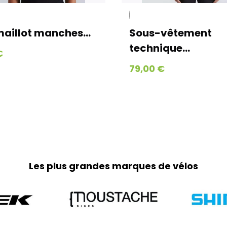
Textiles, accesso
Tous vos petits a
et expédiés via Co
aillot manches...
Sous-vêtement
jours ouvrés jusq
technique...
et jours fériés)
€
Home-trainer et c
79,00 €
Pour vos équipeme
Geodis afin de gar
parviendra en moy
week-ends et jour
Retours :
Comme indiqué da
frais de retour so
Les plus grandes marques de vélos
part. Pour toute 
0251064787 ou pa
Adresse de retour
Bernaudeau Cycl