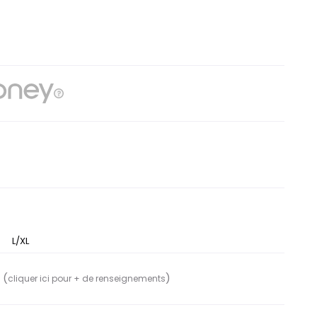
L/XL
 (
)
cliquer ici pour + de renseignements