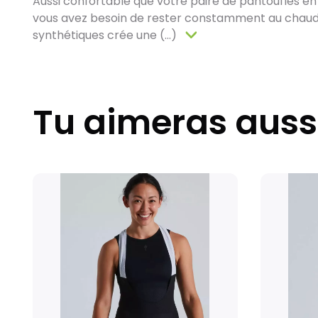
Aussi confortable que votre paire de pantoufles en l
vous avez besoin de rester constamment au chaud p
synthétiques crée une (...)
Tu aimeras auss