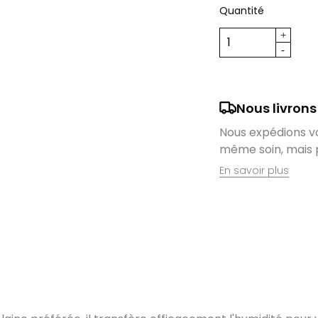
Quantité
Nous livrons
Nous expédions vos
même soin, mais 
En savoir plus
Retrait en magas
Nous sommes ravis
domicile, mais il 
magasin. Command
directement auprè
lieu de retrait l
dès que vos artic