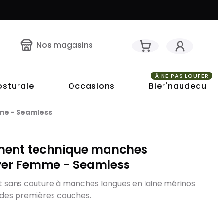
Nos magasins
À NE PAS LOUPER
osturale
Occasions
Bier'naudeau
me - Seamless
ment technique manches
ver Femme - Seamless
 sans couture à manches longues en laine mérinos
l des premières couches.