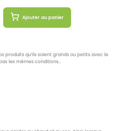
Ajouter au panier
 produits qu’ils soient grands ou petits avec le
pas les mêmes conditions…
in :
 de vous proposer la livraison de vos achats à
est encore plus gratifiant de vous accueillir en
ez en ligne et récupérez vos produits
s de nos équipes en magasin. Pensez à préciser le
ors de votre commande, et nous vous informerons
les seront prêts à être récupérés.