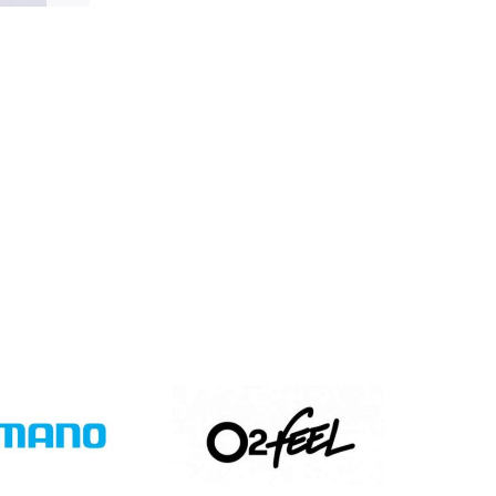
ires et petits produits :
rticles sont préparés par notre équipe marketing
lissimo, avec un délai moyen de livraison de 3 à 10
u’à votre domicile. (Pas d’expédition les week-ends
olis de plus de 10 kg :
nts lourds, nous faisons appel au transporteur
antir une livraison sécurisée. Votre colis vous
enne sous 3 à 10 jours ouvrés. (Pas d’expédition les
s fériés)
ns nos Conditions Générales de Vente (CGV), les
nt à votre charge, sauf en cas d'erreur de notre
question, n'hésitez pas à nous contacter au
r e-mail à marketing@bernaudeaucycles.fr.
 :
es