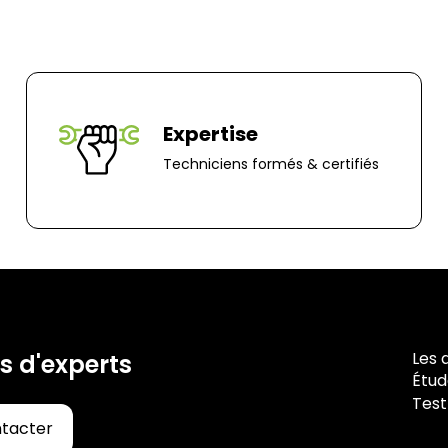
70 rue du Clair B
85000, Mouillero
Expertise
Techniciens formés & certifiés
Les 
s d'experts
Étud
Test
ntacter