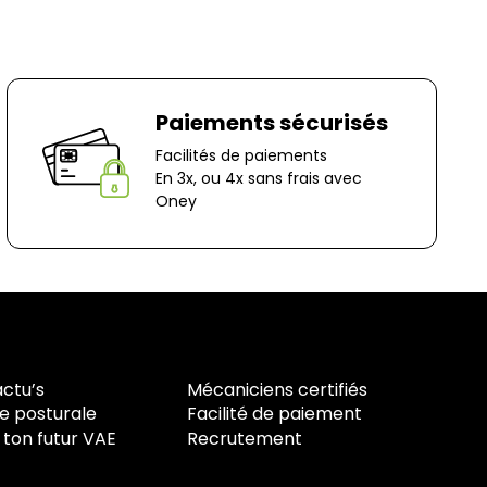
ocage
n-Le-Captif
✘ Fermer
Paiements sécurisés
Facilités de paiements
En 3x, ou 4x sans frais avec
Oney
actu’s
Mécaniciens certifiés
e posturale
Facilité de paiement
 ton futur VAE
Recrutement