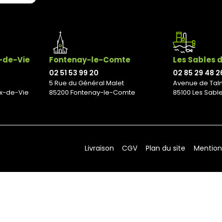
x-de-Vie
Fontenay-le-Comte
Les Sables 
02 51 53 99 20
02 85 29 48 2
5 Rue du Général Malet
Avenue de Tal
ix-de-Vie
85200 Fontenay-le-Comte
85100 Les Sabl
Livraison
CGV
Plan du site
Mention