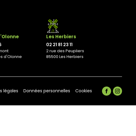
d'Olonne
Les Herbiers
6
02 21 81 23 11
mont
2 rue des Peupliers
es d'Olonne
85500 Les Herbiers
s légales
Données personnelles
Cookies