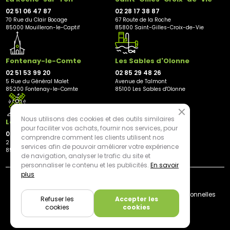
02 51 06 47 87
02 28 17 38 87
70 Rue du Clair Bocage
67 Route de la Roche
85000 Mouilleron-le-Captif
85800 Saint-Gilles-Croix-de-Vie
Fontenay-le-Comte
Les Sables d'Olonne
02 51 53 99 20
02 85 29 48 26
5 Rue du Général Malet
Avenue de Talmont
85200 Fontenay-le-Comte
85100 Les Sables d'Olonne
Nous utilisons des cookies et des outils similaires
Les Herbiers
pour faciliter vos achats, fournir nos services, pour
02 21 81 23 11
comprendre comment les clients utilisent nos
2 rue des Peupliers
services afin de pouvoir améliorer votre expérience
85500 Les Herbiers
de navigation, analyser le trafic du site et
personnaliser le contenu et les publicités.
En savoir
plus
By mediapilote*
Livraison
CGV
Plan du site
Mentions légales
Données personnelles
Refuser les
Accepter les
Cookies
cookies
cookies