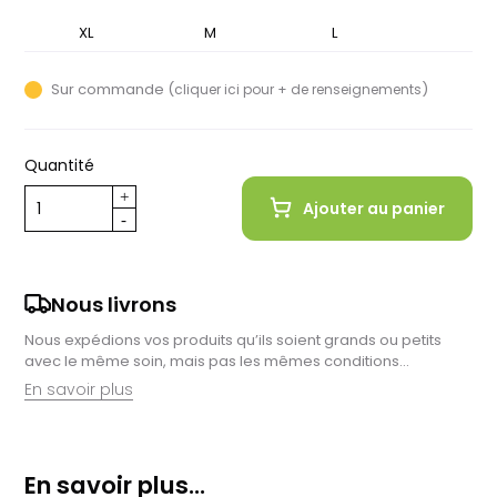
XL
S
M
L
Sur commande (
)
cliquer ici pour + de renseignements
Quantité
Ajouter au panier
Nous livrons
Nous expédions vos produits qu’ils soient grands ou petits
avec le même soin, mais pas les mêmes conditions…
En savoir plus
Retrait en magasin :
Nous sommes ravis de vous proposer la livraison de vos
En savoir plus...
achats à domicile, mais il est encore plus gratifiant de vous