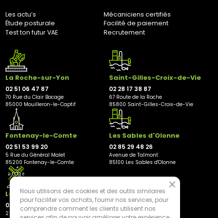
Adresse de retour :
Les actu’s
Mécaniciens certifiés
Bernaudeau Cycles
Étude posturale
Facilité de paiement
70 rue du Clair Bocage
Test ton futur VAE
Recrutement
85000, Mouilleron-Le-Captif
✘ Fermer
La Roche-sur-Yon
Saint-Gilles-Croix-de-Vie
02 51 06 47 87
02 28 17 38 87
70 Rue du Clair Bocage
67 Route de la Roche
85000 Mouilleron-le-Captif
85800 Saint-Gilles-Croix-de-Vie
Fontenay-le-Comte
Les Sables d'Olonne
02 51 53 99 20
02 85 29 48 26
5 Rue du Général Malet
Avenue de Talmont
85200 Fontenay-le-Comte
85100 Les Sables d'Olonne
Nous utilisons des cookies et des outils similaires
Les Herbiers
pour faciliter vos achats, fournir nos services, pour
02 21 81 23 11
comprendre comment les clients utilisent nos
2 rue des Peupliers
services afin de pouvoir améliorer votre expérience