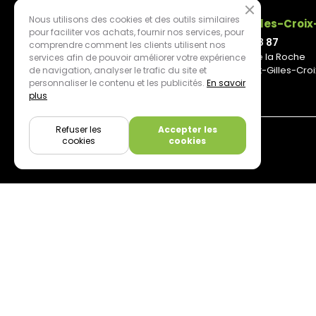
Nous utilisons des cookies et des outils similaires
La Roche-sur-Yon
Saint-Gilles-Croi
pour faciliter vos achats, fournir nos services, pour
02 51 06 47 87
02 28 17 38 87
comprendre comment les clients utilisent nos
70 Rue du Clair Bocage
67 Route de la Roche
services afin de pouvoir améliorer votre expérience
85000 Mouilleron-le-Captif
85800 Saint-Gilles-Cro
de navigation, analyser le trafic du site et
personnaliser le contenu et les publicités.
En savoir
plus
Refuser les
Accepter les
cookies
cookies
By mediapilote*