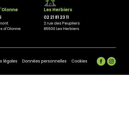
d'Olonne
Les Herbiers
6
02 21 81 23 11
mont
2 rue des Peupliers
es d'Olonne
85500 Les Herbiers
s légales
Données personnelles
Cookies