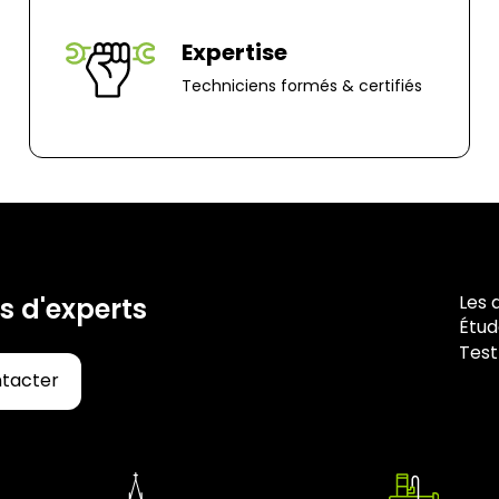
70 rue du Clair B
85000, Mouillero
Expertise
Techniciens formés & certifiés
Les 
s d'experts
Étud
Test
ntacter