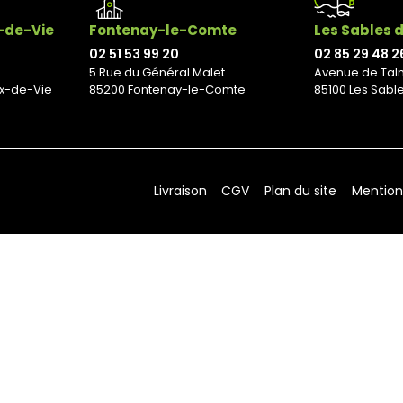
x-de-Vie
Fontenay-le-Comte
Les Sables 
02 51 53 99 20
02 85 29 48 2
5 Rue du Général Malet
Avenue de Tal
ix-de-Vie
85200 Fontenay-le-Comte
85100 Les Sabl
Livraison
CGV
Plan du site
Mention