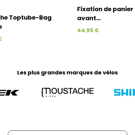
Tous vos petits a
Fixation de panier
et expédiés via Co
Toptube-Bag
avant...
jours ouvrés jusq
et jours fériés)
44,95 €
Home-trainer et c
Pour vos équipeme
Geodis afin de gar
parviendra en moy
week-ends et jour
Les plus grandes marques de vélos
Retours :
Comme indiqué da
frais de retour so
part. Pour toute 
0251064787 ou pa
Adresse de retour
Bernaudeau Cycl