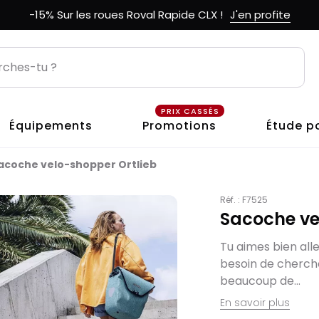
-15% Sur les roues Roval Rapide CLX !
J'en profite
PRIX CASSÉS
Équipements
Promotions
Étude p
acoche velo-shopper Ortlieb
Réf. :
F7525
Sacoche ve
Tu aimes bien all
besoin de cherche
beaucoup de...
En savoir plus