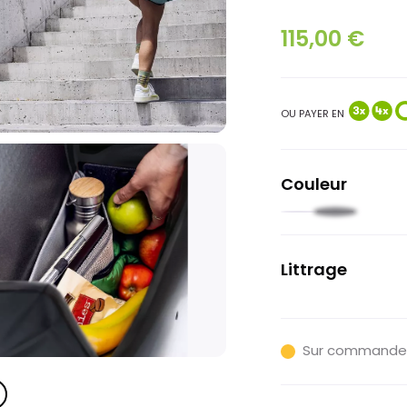
115,00 €
OU PAYER EN
Couleur
Noir
Cobalt
clair
teal
Littrage
18.5L
Sur commande