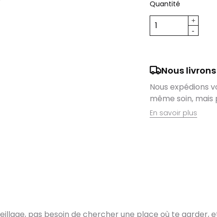
Quantité
Nous livrons
Nous expédions vos
même soin, mais 
En savoir plus
Retrait en magas
Nous sommes ravis
domicile, mais il 
magasin. Command
directement auprè
lieu de retrait l
dès que vos artic
eillage, pas besoin de chercher une place où te garder, e