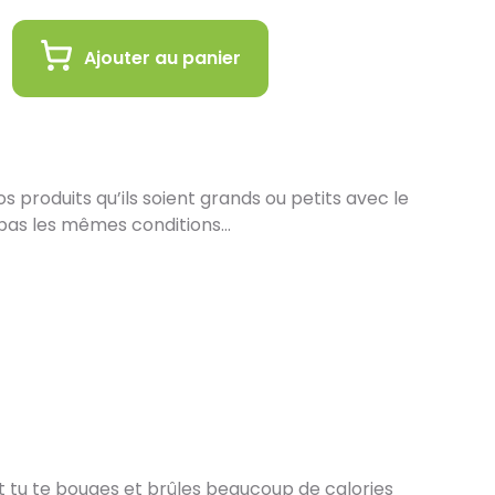
Ajouter au panier
 produits qu’ils soient grands ou petits avec le
pas les mêmes conditions…
in :
 de vous proposer la livraison de vos achats à
est encore plus gratifiant de vous accueillir en
ez en ligne et récupérez vos produits
s de nos équipes en magasin. Pensez à préciser le
ors de votre commande, et nous vous informerons
les seront prêts à être récupérés.
t tu te bouges et brûles beaucoup de calories