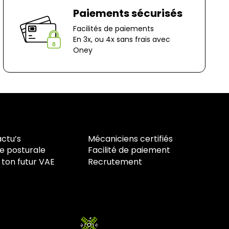
ocage
Paiements sécurisés
n-Le-Captif
Facilités de paiements
✘ Fermer
En 3x, ou 4x sans frais avec
Oney
actu’s
Mécaniciens certifiés
e posturale
Facilité de paiement
 ton futur VAE
Recrutement