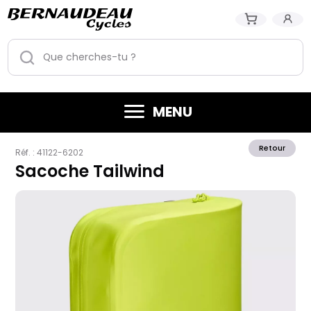
MENU
Retour
Réf. :
41122-6202
Sacoche Tailwind