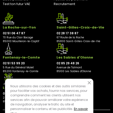
70 rue du Clair Bocage
Test ton futur VAE
Recrutement
85000, Mouilleron-Le-Captif
✘ Fermer
La Roche-sur-Yon
Saint-Gilles-Croix-de-Vie
02 51 06 47 87
02 28 17 38 87
70 Rue du Clair Bocage
67 Route de la Roche
85000 Mouilleron-le-Captif
85800 Saint-Gilles-Croix-de-Vie
Fontenay-le-Comte
Les Sables d'Olonne
02 51 53 99 20
02 85 29 48 26
5 Rue du Général Malet
Avenue de Talmont
85200 Fontenay-le-Comte
85100 Les Sables d'Olonne
Nous utilisons des cookies et des outils similaires
Les Herbiers
pour faciliter vos achats, fournir nos services, pour
02 21 81 23 11
comprendre comment les clients utilisent nos
2 rue des Peupliers
services afin de pouvoir améliorer votre expérience
85500 Les Herbiers
de navigation, analyser le trafic du site et
personnaliser le contenu et les publicités.
En savoir