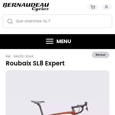
MENU
Retour
Réf. :
94425-3044
Roubaix SL8 Expert