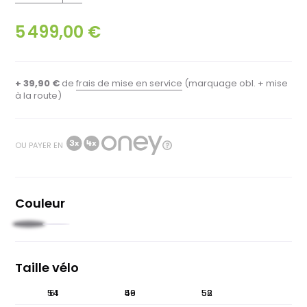
5 499,00 €
+ 39,90 €
de
frais de mise en service
(marquage obl. + mise
à la route)
OU PAYER EN
Couleur
Orange
Bleu
pastel
Taille vélo
44
54
61
49
56
52
58