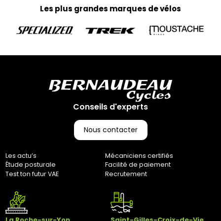
70 rue du Clair Bocage
Les plus grandes marques de vélos
85000, Mouilleron-Le-Captif
✘ Fermer
Conseils d'experts
Nous contacter
Les actu’s
Mécaniciens certifiés
Étude posturale
Facilité de paiement
Test ton futur VAE
Recrutement
La Roche-sur-Yon
Saint-Gilles-Croix-de-Vie