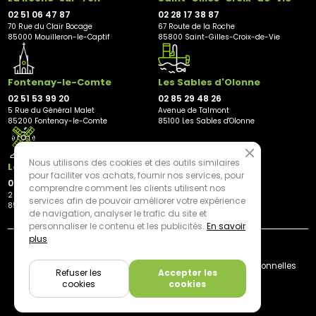
02 51 06 47 87
02 28 17 38 87
70 Rue du Clair Bocage
67 Route de la Roche
85000 Mouilleron-le-Captif
85800 Saint-Gilles-Croix-de-Vie
Fontenay-le-Comte
Les Sables d'Olonne
02 51 53 99 20
02 85 29 48 26
5 Rue du Général Malet
Avenue de Talmont
85200 Fontenay-le-Comte
85100 Les Sables d'Olonne
Nous utilisons des cookies et des outils similaires
Les Herbiers
pour faciliter vos achats, fournir nos services, pour
02 21 81 23 11
comprendre comment les clients utilisent nos
2 rue des Peupliers
services afin de pouvoir améliorer votre expérience
85500 Les Herbiers
de navigation, analyser le trafic du site et
personnaliser le contenu et les publicités.
En savoir
plus
By mediapilote*
Livraison
CGV
Plan du site
Mentions légales
Données personnelles
Refuser les
Accepter les
Cookies
cookies
cookies