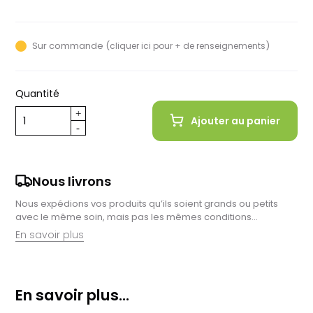
4.50
Sur commande (
)
cliquer ici pour + de renseignements
Quantité
Ajouter au panier
Nous livrons
Nous expédions vos produits qu’ils soient grands ou petits
avec le même soin, mais pas les mêmes conditions…
En savoir plus
Retrait en magasin :
Nous sommes ravis de vous proposer la livraison de vos
En savoir plus...
achats à domicile, mais il est encore plus gratifiant de vous
accueillir en magasin. Commandez en ligne et récupérez vos