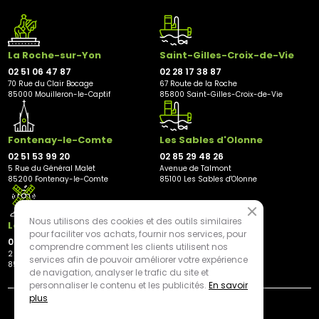
La Roche-sur-Yon
Saint-Gilles-Croix-de-Vie
02 51 06 47 87
02 28 17 38 87
70 Rue du Clair Bocage
67 Route de la Roche
85000 Mouilleron-le-Captif
85800 Saint-Gilles-Croix-de-Vie
Fontenay-le-Comte
Les Sables d'Olonne
02 51 53 99 20
02 85 29 48 26
5 Rue du Général Malet
Avenue de Talmont
85200 Fontenay-le-Comte
85100 Les Sables d'Olonne
Nous utilisons des cookies et des outils similaires
Les Herbiers
pour faciliter vos achats, fournir nos services, pour
02 21 81 23 11
comprendre comment les clients utilisent nos
2 rue des Peupliers
services afin de pouvoir améliorer votre expérience
85500 Les Herbiers
de navigation, analyser le trafic du site et
personnaliser le contenu et les publicités.
En savoir
plus
By mediapilote*