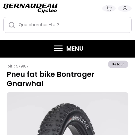
MENU
Retour
Réf. :
579187
Pneu fat bike Bontrager
Gnarwhal