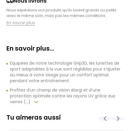
Nous livrons
Nous expédions vos produits qu’ils soient grands ou petits
avec le même soin, mais pas les mêmes conditions…
En savoir plus
Retrait en magasin :
Nous sommes ravis de vous proposer la livraison de vos
En savoir plus...
achats à domicile, mais il est encore plus gratifiant de vous
accueillir en magasin. Commandez en ligne et récupérez vos
produits directement auprès de nos équipes en magasin.
Equipées de notre technologie Grip3D, les lunettes de
Pensez à préciser le lieu de retrait lors de votre commande,
et nous vous informerons dès que vos articles seront prêts à
sport adaptables à la vue sont réglables pour s’ajuster
être récupérés.
au mieux à votre visage pour un confort optimal
pendant votre entraînement
Livraison de vélos complets :
Après des réglages minutieux effectués par nos techniciens,
Profitez d’un champ de vision élargi et d’une
votre vélo est soigneusement emballé dans un carton conçu
protection optimale contre les rayons UV grâce aux
pour faciliter sa réception.
verres (...)
Pour les vélos en stock, le délai total, incluant la réception, le
contrôle et l'expédition est en moyenne d’une à deux
Tu aimeras aussi
semaines. Pour les vélos sur commande, celui-ci est allongé
et dépend notamment de la disponibilité fournisseur.
La livraison est assurée par Geodis, directement à votre