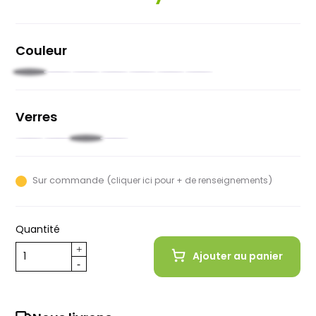
Couleur
Noir
Rouge
Jaune
Vert
Blanc
Bleu
Transparent
pâle
Verres
Bleu
Gris
Rouge
Vert
Sur commande (
)
cliquer ici pour + de renseignements
Quantité
Ajouter au panier