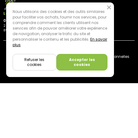
Nous utilisons des cookies et des outils similaires
Les Herbiers
pour faciliter vos achats, fournir nos services, pour
02 21 81 23 11
comprendre comment les clients utilisent nos
2 rue des Peupliers
services afin de pouvoir améliorer votre expérience
85500 Les Herbiers
de navigation, analyser le trafic du site et
personnaliser le contenu et les publicités.
En savoir
plus
By mediapilote*
Livraison
CGV
Plan du site
Mentions légales
Données personnelles
Refuser les
Accepter les
Cookies
cookies
cookies