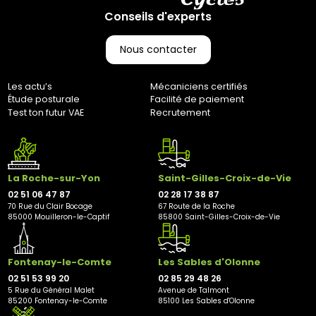
(CGV), les frais de retour sont à votre charge, sauf en cas
Conseils d'experts
d'erreur de notre part. Pour toute question, n'hésitez pas à
nous contacter au 0251064787 ou par e-mail à
marketing@bernaudeaucycles.fr.
Nous contacter
Adresse de retour :
Bernaudeau Cycles
Les actu’s
Mécaniciens certifiés
70 rue du Clair Bocage
Étude posturale
Facilité de paiement
85000, Mouilleron-Le-Captif
Test ton futur VAE
Recrutement
✘ Fermer
La Roche-sur-Yon
Saint-Gilles-Croix-de-Vie
02 51 06 47 87
02 28 17 38 87
70 Rue du Clair Bocage
67 Route de la Roche
85000 Mouilleron-le-Captif
85800 Saint-Gilles-Croix-de-Vie
Fontenay-le-Comte
Les Sables d'Olonne
02 51 53 99 20
02 85 29 48 26
5 Rue du Général Malet
Avenue de Talmont
85200 Fontenay-le-Comte
85100 Les Sables d'Olonne