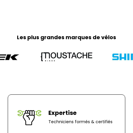
frais de retour so
part. Pour toute 
0251064787 ou pa
Adresse de retour
Les plus grandes marques de vélos
Bernaudeau Cycl
70 rue du Clair B
85000, Mouillero
Expertise
Techniciens formés & certifiés