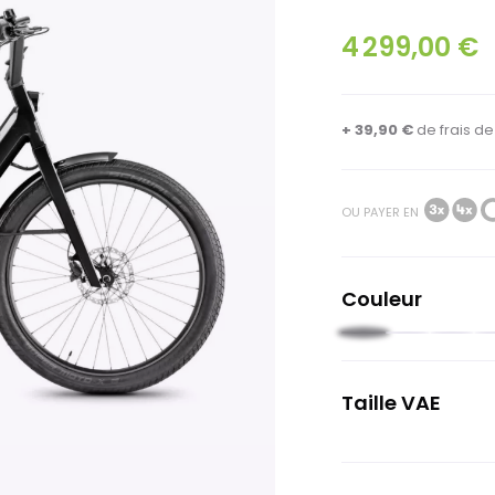
4 299,00 €
+ 39,90 €
de
frais d
OU PAYER EN
Couleur
Noir
Vert
Gris
O
pâle
f
Taille VAE
Unique