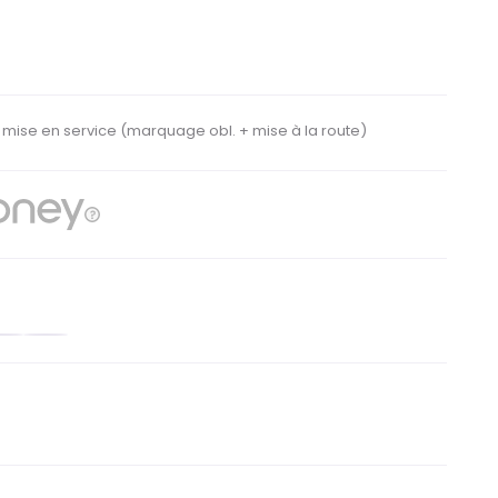
e mise en service
(marquage obl. + mise à la route)
range
Bleu
oncé
foncé