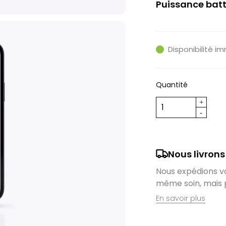
Puissance batt
500Wh
Disponibilité i
Quantité
Nous livrons
Nous expédions vos
même soin, mais 
En savoir plus
Retrait en magas