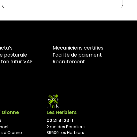
actu’s
Mécaniciens certifiés
e posturale
Facilité de paiement
 ton futur VAE
Recrutement
d'Olonne
Les Herbiers
6
02 21 81 23 11
mont
2 rue des Peupliers
es d'Olonne
85500 Les Herbiers