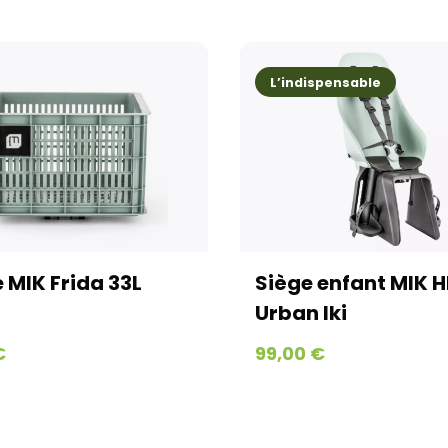
Emballés avec un 
conçus pour garant
Colissimo en moye
L’indispensable
où le produit est 
domicile. (Pas d’e
Textiles, accesso
Tous vos petits a
et expédiés via Co
jours ouvrés jusq
et jours fériés)
 MIK Frida 33L
Siège enfant MIK 
Home-trainer et c
Pour vos équipeme
Urban Iki
Geodis afin de gar
€
99,00 €
parviendra en moy
week-ends et jour
Retours :
Comme indiqué da