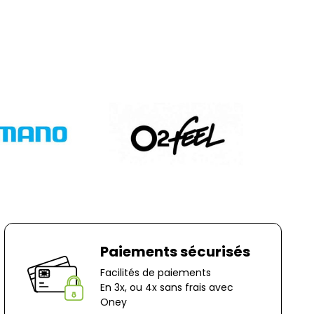
nt à votre charge, sauf en cas d'erreur de notre
question, n'hésitez pas à nous contacter au
r e-mail à marketing@bernaudeaucycles.fr.
 :
es
ocage
n-Le-Captif
✘ Fermer
Paiements sécurisés
Facilités de paiements
En 3x, ou 4x sans frais avec
Oney