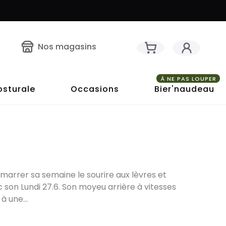
Nos magasins
À NE PAS LOUPER
osturale
Occasions
Bier'naudeau
émarrer sa semaine le sourire aux lèvres et
son Lundi 27.6. Son moyeu arrière à vitesses
à une...