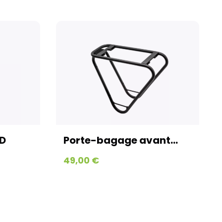
soin particulier dans des cartons spécialement
ir leur protection. L’expédition est réalisée par
nne sous 3 à 10 jours ouvrés (à partir du moment
disponible), pour une livraison directement à votre
xpédition les week-ends et jours fériés)
ires et petits produits :
rticles sont préparés par notre équipe marketing
lissimo, avec un délai moyen de livraison de 3 à 10
u’à votre domicile. (Pas d’expédition les week-ends
HD
Porte-bagage avant...
olis de plus de 10 kg :
nts lourds, nous faisons appel au transporteur
49,00 €
antir une livraison sécurisée. Votre colis vous
enne sous 3 à 10 jours ouvrés. (Pas d’expédition les
s fériés)
ns nos Conditions Générales de Vente (CGV), les