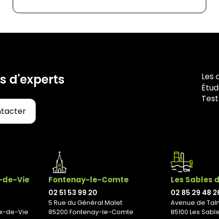
Les 
s d'experts
Étud
Test
ntacter
x-de-Vie
Fontenay-le-Comte
Les Sables 
02 51 53 99 20
02 85 29 48 2
5 Rue du Général Malet
Avenue de Tal
ix-de-Vie
85200 Fontenay-le-Comte
85100 Les Sabl