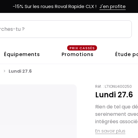
-15% Sur les roues Roval Rapide CLX !
J'en profite
PRIX CASSÉS
Équipements
Promotions
Étude p
7
Lundi 27.6
Réf. :
L71ONU400250
Lundi 27.6
Rien de tel que d
sereinement avec 
intégrées associé 
En savoir plus