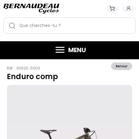
MENU
Retour
Réf. :
93625-5003
Enduro comp