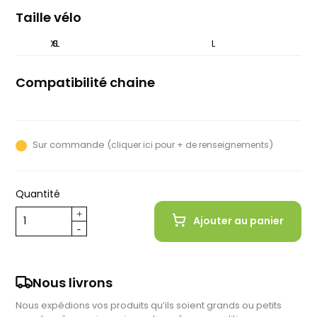
Taille vélo
XL
S
M
L
Compatibilité chaine
12 vitesses
Sur commande (
)
cliquer ici pour + de renseignements
Quantité
Ajouter au panier
Nous livrons
Nous expédions vos produits qu’ils soient grands ou petits