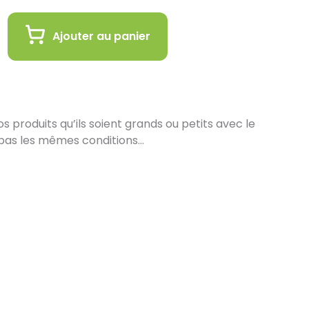
Ajouter au panier
 produits qu’ils soient grands ou petits avec le
pas les mêmes conditions…
in :
 de vous proposer la livraison de vos achats à
est encore plus gratifiant de vous accueillir en
ez en ligne et récupérez vos produits
s de nos équipes en magasin. Pensez à préciser le
ors de votre commande, et nous vous informerons
les seront prêts à être récupérés.