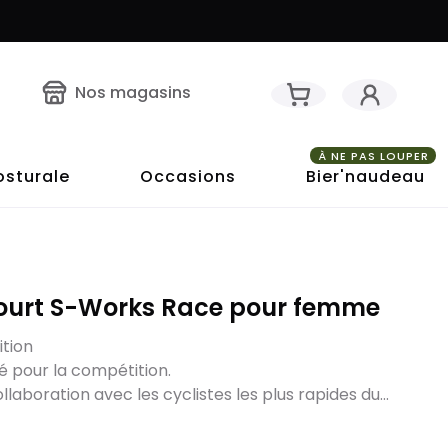
Nos magasins
À NE PAS LOUPER
osturale
Occasions
Bier'naudeau
ourt S-Works Race pour femme
ition
llé pour la compétition.
aboration avec les cyclistes les plus rapides du...