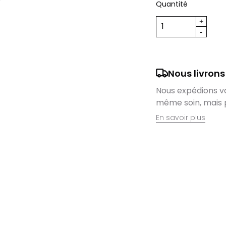
Quantité
Nous livrons
Nous expédions vos
même soin, mais 
En savoir plus
Retrait en magas
Nous sommes ravis
domicile, mais il 
magasin. Command
directement auprè
lieu de retrait l
dès que vos artic