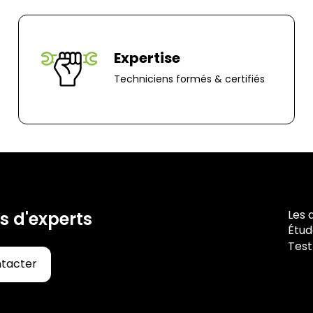
70 rue du Clair B
85000, Mouillero
Expertise
Techniciens formés & certifiés
Les 
s d'experts
Étud
Test
ntacter