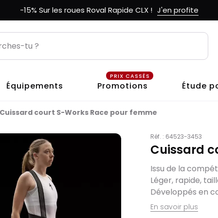
-15% Sur les roues Roval Rapide CLX !
J'en profite
PRIX CASSÉS
Équipements
Promotions
Étude p
Cuissard court S-Works Race pour femme
Réf. :
64523-3453
Cuissard c
Issu de la compét
Léger, rapide, tai
Développés en coll
En savoir plus