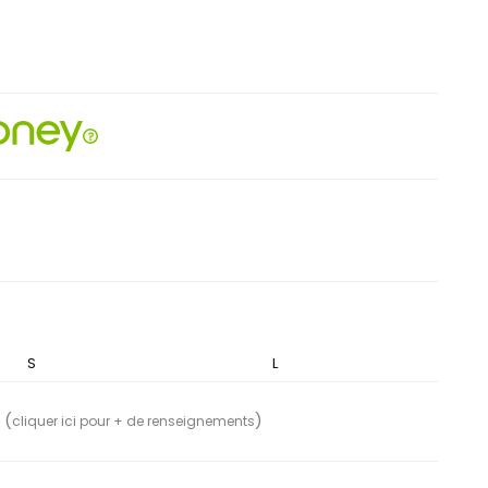
S
M
L
 (
)
cliquer ici pour + de renseignements