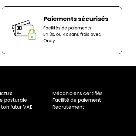
ocage
n-Le-Captif
✘ Fermer
Paiements sécurisés
Facilités de paiements
En 3x, ou 4x sans frais avec
Oney
actu’s
Mécaniciens certifiés
e posturale
Facilité de paiement
 ton futur VAE
Recrutement