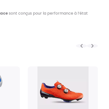
os complets :
s minutieux effectués par nos techniciens, votre
Race
sont conçus pour la performance à l’état
ement emballé dans un carton conçu pour faciliter
tock, le délai total, incluant la réception, le
édition est en moyenne d’une à deux semaines. Pour
mmande, celui-ci est allongé et dépend notamment
 fournisseur.
ssurée par Geodis, directement à votre domicile,
é de reprogrammer la livraison si nécessaire. (Pas
eek-ends et jours fériés)
es de roues :
soin particulier dans des cartons spécialement
ir leur protection. L’expédition est réalisée par
nne sous 3 à 10 jours ouvrés (à partir du moment
disponible), pour une livraison directement à votre
xpédition les week-ends et jours fériés)
ires et petits produits :