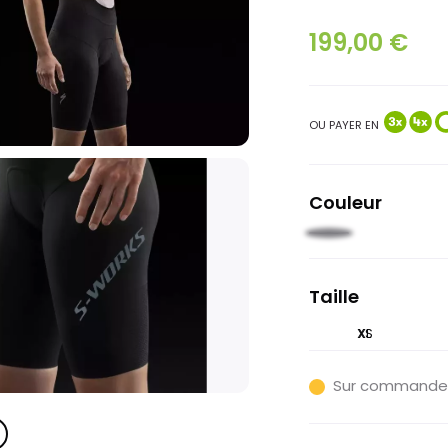
199,00 €
OU PAYER EN
Couleur
Noir
Taille
XS
XL
Sur commande