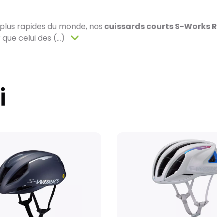
Livraison de vél
Après des réglage
 plus rapides du monde, nos
cuissards courts S-Works 
vélo est soigneus
ue celui des (...)
sa réception.
Pour les vélos en s
contrôle et l'exp
les vélos sur co
de la disponibilité
i
La livraison est a
avec la possibilit
d’expédition les w
Kit cadre et pair
Emballés avec un 
conçus pour garant
Colissimo en moye
où le produit est 
domicile. (Pas d’e
Textiles, accesso