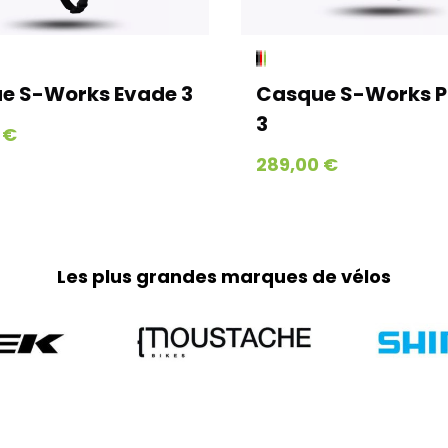
Tous vos petits a
et expédiés via Co
jours ouvrés jusq
et jours fériés)
-Works Evade 3
Casque S-Works Preva
3
Home-trainer et c
Pour vos équipeme
289,00 €
Geodis afin de gar
parviendra en moy
week-ends et jour
Retours :
Les plus grandes marques de vélos
Comme indiqué da
frais de retour so
part. Pour toute 
0251064787 ou pa
Adresse de retour
Bernaudeau Cycl