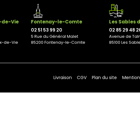
x-de-Vie
Fontenay-le-Comte
Les Sables 
02 51 53 99 20
02 85 29 48 2
5 Rue du Général Malet
Avenue de Tal
ix-de-Vie
85200 Fontenay-le-Comte
85100 Les Sabl
Livraison
CGV
Plan du site
Mention