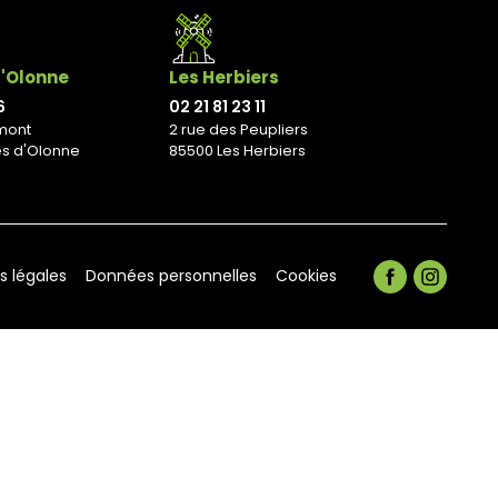
d'Olonne
Les Herbiers
6
02 21 81 23 11
mont
2 rue des Peupliers
es d'Olonne
85500 Les Herbiers
s légales
Données personnelles
Cookies