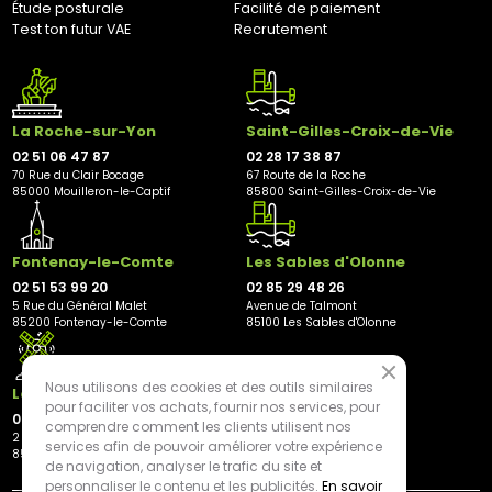
Étude posturale
Facilité de paiement
✘ Fermer
Test ton futur VAE
Recrutement
La Roche-sur-Yon
Saint-Gilles-Croix-de-Vie
02 51 06 47 87
02 28 17 38 87
70 Rue du Clair Bocage
67 Route de la Roche
85000 Mouilleron-le-Captif
85800 Saint-Gilles-Croix-de-Vie
Fontenay-le-Comte
Les Sables d'Olonne
02 51 53 99 20
02 85 29 48 26
5 Rue du Général Malet
Avenue de Talmont
85200 Fontenay-le-Comte
85100 Les Sables d'Olonne
Nous utilisons des cookies et des outils similaires
Les Herbiers
pour faciliter vos achats, fournir nos services, pour
02 21 81 23 11
comprendre comment les clients utilisent nos
2 rue des Peupliers
services afin de pouvoir améliorer votre expérience
85500 Les Herbiers
de navigation, analyser le trafic du site et
personnaliser le contenu et les publicités.
En savoir