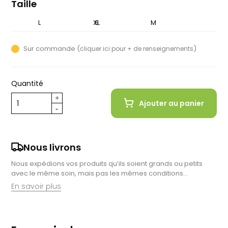
Taille
XS
L
XL
S
M
Sur commande (
)
cliquer ici pour + de renseignements
Quantité
Ajouter au panier
Nous livrons
Nous expédions vos produits qu’ils soient grands ou petits
avec le même soin, mais pas les mêmes conditions…
En savoir plus
Retrait en magasin :
Nous sommes ravis de vous proposer la livraison de vos
achats à domicile, mais il est encore plus gratifiant de vous