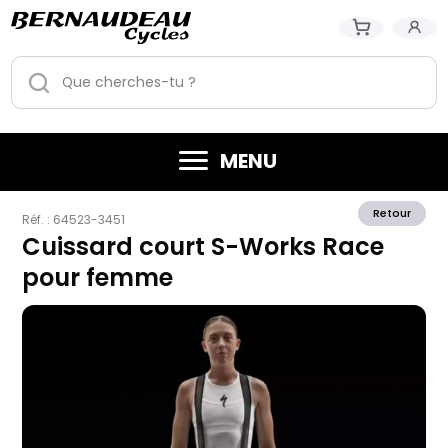
MENU
Retour
Réf. :
64523-3451
Cuissard court S-Works Race
pour femme