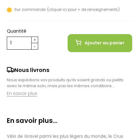
Sur commande (
)
cliquer ici pour + de renseignements
Quantité
Ajouter au panier
Nous livrons
Nous expédions vos produits qu’ils soient grands ou petits
avec le même soin, mais pas les mêmes conditions…
En savoir plus
Retrait en magasin :
Nous sommes ravis de vous proposer la livraison de vos
En savoir plus...
achats à domicile, mais il est encore plus gratifiant de vous
accueillir en magasin. Commandez en ligne et récupérez vos
produits directement auprès de nos équipes en magasin.
Vélo de Gravel parmi les plus légers du monde, le Crux
Pensez à préciser le lieu de retrait lors de votre commande,