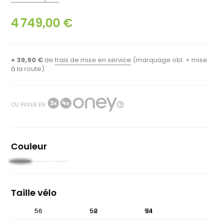
4 749,00 €
+ 39,90 €
de
frais de mise en service
(marquage obl. + mise
à la route)
OU PAYER EN
Couleur
Noir
Vert
Bleu
clair
forêt
pastel
Taille vélo
49
56
52
58
54
61