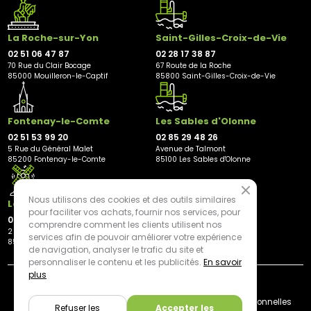
La Roche-sur-Yon
Saint-Gilles-Croix-de-Vie
02 51 06 47 87
02 28 17 38 87
70 Rue du Clair Bocage
67 Route de la Roche
85000 Mouilleron-le-Captif
85800 Saint-Gilles-Croix-de-Vie
Fontenay-le-Comte
Les Sables d'Olonne
02 51 53 99 20
02 85 29 48 26
5 Rue du Général Malet
Avenue de Talmont
85200 Fontenay-le-Comte
85100 Les Sables d'Olonne
Nous utilisons des cookies et des outils similaires
Les Herbiers
pour faciliter vos achats, fournir nos services, pour
02 21 81 23 11
comprendre comment les clients utilisent nos
2 rue des Peupliers
services afin de pouvoir améliorer votre expérience
85500 Les Herbiers
de navigation, analyser le trafic du site et
personnaliser le contenu et les publicités.
En savoir
plus
By mediapilote*
Livraison
CGV
Plan du site
Mentions légales
Données personnelles
Refuser les
Accepter les