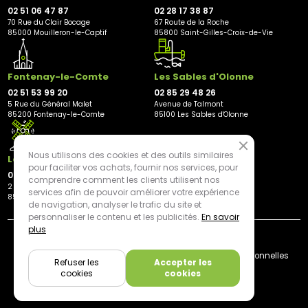
02 51 06 47 87
02 28 17 38 87
70 Rue du Clair Bocage
67 Route de la Roche
85000 Mouilleron-le-Captif
85800 Saint-Gilles-Croix-de-Vie
Fontenay-le-Comte
Les Sables d'Olonne
02 51 53 99 20
02 85 29 48 26
5 Rue du Général Malet
Avenue de Talmont
85200 Fontenay-le-Comte
85100 Les Sables d'Olonne
Nous utilisons des cookies et des outils similaires
Les Herbiers
pour faciliter vos achats, fournir nos services, pour
02 21 81 23 11
comprendre comment les clients utilisent nos
2 rue des Peupliers
services afin de pouvoir améliorer votre expérience
85500 Les Herbiers
de navigation, analyser le trafic du site et
personnaliser le contenu et les publicités.
En savoir
plus
By mediapilote*
Livraison
CGV
Plan du site
Mentions légales
Données personnelles
Refuser les
Accepter les
Cookies
cookies
cookies