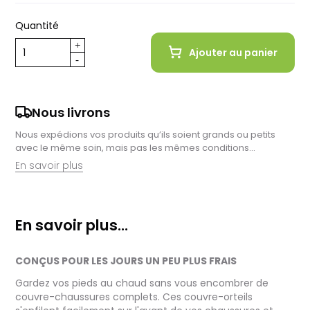
Quantité
Ajouter au panier
Nous livrons
Nous expédions vos produits qu’ils soient grands ou petits
avec le même soin, mais pas les mêmes conditions…
En savoir plus
Retrait en magasin :
Nous sommes ravis de vous proposer la livraison de vos
En savoir plus...
achats à domicile, mais il est encore plus gratifiant de vous
accueillir en magasin. Commandez en ligne et récupérez vos
produits directement auprès de nos équipes en magasin.
CONÇUS POUR LES JOURS UN PEU PLUS FRAIS
Pensez à préciser le lieu de retrait lors de votre commande,
et nous vous informerons dès que vos articles seront prêts à
Gardez vos pieds au chaud sans vous encombrer de
être récupérés.
couvre-chaussures complets. Ces couvre-orteils
Livraison de vélos complets :