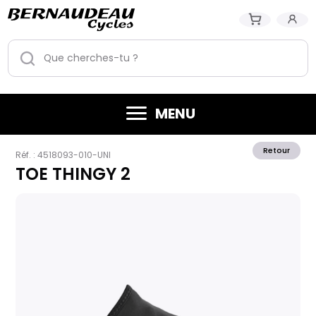
MENU
Retour
Réf. :
4518093-010-UNI
TOE THINGY 2