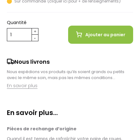
Sur commande (
)
cliquer ici pour + de renseignements
Quantité
Ajouter au panier
Nous livrons
Nous expédions vos produits qu’ils soient grands ou petits
avec le même soin, mais pas les mêmes conditions…
En savoir plus
Retrait en magasin :
Nous sommes ravis de vous proposer la livraison de vos
En savoir plus...
achats à domicile, mais il est encore plus gratifiant de vous
accueillir en magasin. Commandez en ligne et récupérez vos
produits directement auprès de nos équipes en magasin.
Pièces de rechange d’origine
Pensez à préciser le lieu de retrait lors de votre commande,
et nous vous informerons dès que vos articles seront prêts à
Quand il est temps de rafraîchir votre paire de roues,