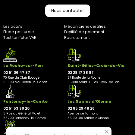
livraison de 3 à 10 jours ouvrés jusqu’à votre domicile. (Pas
d’expédition les week-ends et jours fériés)
Nous contacter
Home-trainer et colis de plus de 10 kg :
Pour vos équipements lourds, nous faisons appel au
Les actu’s
Mécaniciens certifiés
transporteur Geodis afin de garantir une livraison sécurisée.
Étude posturale
Facilité de paiement
Votre colis vous parviendra en moyenne sous 3 à 10 jours
Test ton futur VAE
Recrutement
ouvrés. (Pas d’expédition les week-ends et jours fériés)
Retours :
Comme indiqué dans nos Conditions Générales de Vente
(CGV), les frais de retour sont à votre charge, sauf en cas
La Roche-sur-Yon
Saint-Gilles-Croix-de-Vie
d'erreur de notre part. Pour toute question, n'hésitez pas à
02 51 06 47 87
02 28 17 38 87
nous contacter au 0251064787 ou par e-mail à
70 Rue du Clair Bocage
67 Route de la Roche
marketing@bernaudeaucycles.fr.
85000 Mouilleron-le-Captif
85800 Saint-Gilles-Croix-de-Vie
Adresse de retour :
Bernaudeau Cycles
70 rue du Clair Bocage
Fontenay-le-Comte
Les Sables d'Olonne
85000, Mouilleron-Le-Captif
02 51 53 99 20
02 85 29 48 26
5 Rue du Général Malet
Avenue de Talmont
✘ Fermer
85200 Fontenay-le-Comte
85100 Les Sables d'Olonne