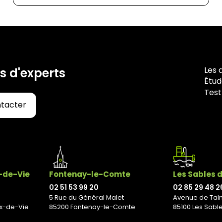
Les 
s d'experts
Étud
Test
ntacter
x-de-Vie
Fontenay-le-Comte
Les Sables 
02 51 53 99 20
02 85 29 48 2
5 Rue du Général Malet
Avenue de Tal
ix-de-Vie
85200 Fontenay-le-Comte
85100 Les Sabl