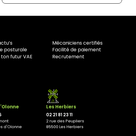
actu’s
Mécaniciens certifiés
e posturale
Facilité de paiement
 ton futur VAE
Recrutement
d'Olonne
Les Herbiers
6
02 21 81 23 11
mont
2 rue des Peupliers
es d'Olonne
85500 Les Herbiers