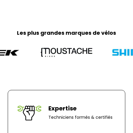
week-ends et jour
Retours :
Comme indiqué da
frais de retour so
Les plus grandes marques de vélos
part. Pour toute 
0251064787 ou pa
Adresse de retour
Bernaudeau Cycl
70 rue du Clair B
85000, Mouillero
Expertise
Techniciens formés & certifiés