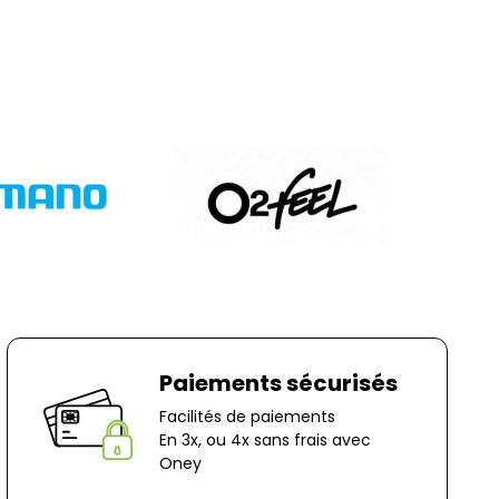
s fériés)
ns nos Conditions Générales de Vente (CGV), les
nt à votre charge, sauf en cas d'erreur de notre
question, n'hésitez pas à nous contacter au
r e-mail à marketing@bernaudeaucycles.fr.
 :
es
ocage
n-Le-Captif
✘ Fermer
Paiements sécurisés
Facilités de paiements
En 3x, ou 4x sans frais avec
Oney