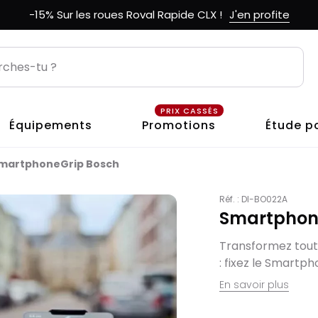
-15% Sur les roues Roval Rapide CLX !
J'en profite
PRIX CASSÉS
Équipements
Promotions
Étude p
martphoneGrip Bosch
Réf. :
DI-BO022A
Smartphon
Transformez tout
: fixez le Smartph
En savoir plus