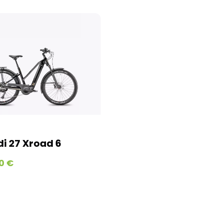
avec la possibilit
d’expédition les w
Kit cadre et pair
Emballés avec un 
conçus pour garant
Colissimo en moye
où le produit est 
domicile. (Pas d’e
Textiles, accesso
Tous vos petits a
et expédiés via Co
i 27 Xroad 6
jours ouvrés jusq
et jours fériés)
0 €
Home-trainer et c
Pour vos équipeme
Geodis afin de gar
parviendra en moy