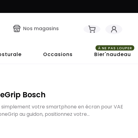
Nos magasins
À NE PAS LOUPER
osturale
Occasions
Bier'naudeau
eGrip Bosch
 simplement votre smartphone en écran pour VAE
oneGrip au guidon, positionnez votre...