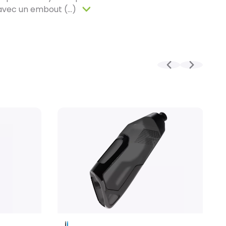
s minutieux effectués par nos techniciens, votre
avec un embout (...)
ement emballé dans un carton conçu pour faciliter
tock, le délai total, incluant la réception, le
édition est en moyenne d’une à deux semaines. Pour
mmande, celui-ci est allongé et dépend notamment
 fournisseur.
ssurée par Geodis, directement à votre domicile,
é de reprogrammer la livraison si nécessaire. (Pas
eek-ends et jours fériés)
es de roues :
soin particulier dans des cartons spécialement
ir leur protection. L’expédition est réalisée par
nne sous 3 à 10 jours ouvrés (à partir du moment
disponible), pour une livraison directement à votre
xpédition les week-ends et jours fériés)
ires et petits produits :
rticles sont préparés par notre équipe marketing