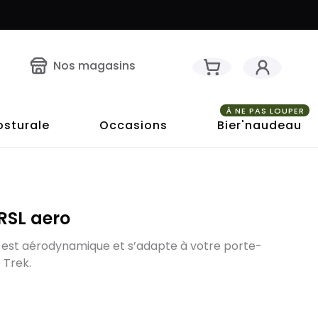
Nos magasins
À NE PAS LOUPER
osturale
Occasions
Bier'naudeau
RSL aero
 est aérodynamique et s’adapte à votre porte-
 Trek.