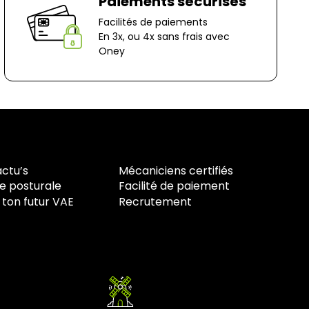
Paiements sécurisés
n-Le-Captif
Facilités de paiements
✘ Fermer
En 3x, ou 4x sans frais avec
Oney
actu’s
Mécaniciens certifiés
e posturale
Facilité de paiement
 ton futur VAE
Recrutement