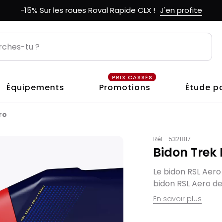
-15% Sur les roues Roval Rapide CLX !
J'en profite
PRIX CASSÉS
Équipements
Promotions
Étude p
ro
Réf. :
5321817
Bidon Trek 
Le bidon RSL Aero
bidon RSL Aero de
En savoir plus