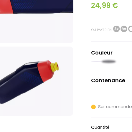
24,99 €
OU PAYER EN
Couleur
Noir
Bleu
clair
nuit
Contenance
591ml
Sur commande
Quantité