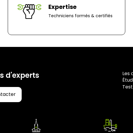
85000, Mouillero
Expertise
Techniciens formés & certifiés
Les 
s d'experts
Étud
Test
ntacter