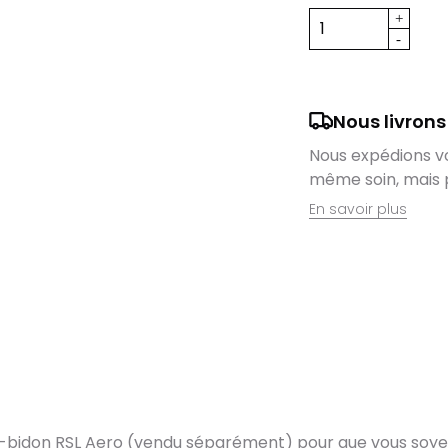
Nous livrons
Nous expédions vos
même soin, mais 
En savoir plus
Retrait en magas
Nous sommes ravis
domicile, mais il 
magasin. Command
directement auprè
lieu de retrait l
dès que vos artic
Livraison de vél
e-bidon RSL Aero (vendu séparément) pour que vous soyez 