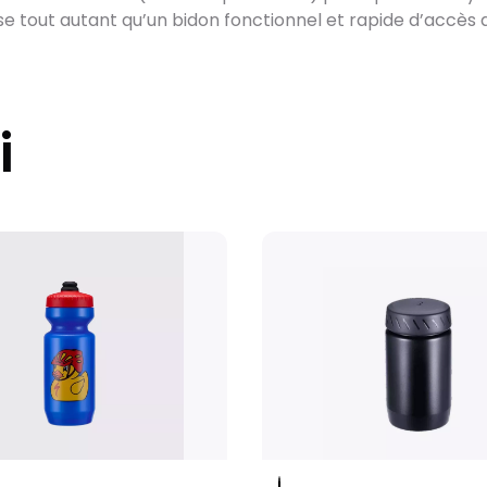
Après des réglage
esse tout autant qu’un bidon fonctionnel et rapide d’accès 
vélo est soigneus
sa réception.
Pour les vélos en s
contrôle et l'exp
i
les vélos sur co
de la disponibilité
La livraison est a
avec la possibilit
d’expédition les w
Kit cadre et pair
Emballés avec un 
conçus pour garant
Colissimo en moye
où le produit est 
domicile. (Pas d’e
Textiles, accesso
Tous vos petits a